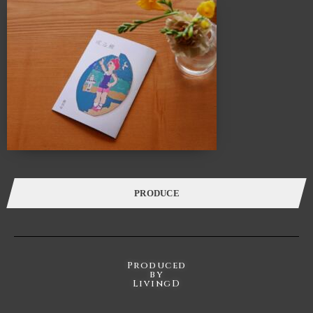
ALTANA（アルタナ）の名前の由来は、「或る棚」。
杓子定規の特定の棚ではなく、家の中に誰しもが持つ
「或るひとつの棚」を指し、同時に様々な可能性を
持つオルタナティブな空間であることも意味します。
このスペースに無数に存在する「棚」を活用し、カタチを変えながら様々な
ケーススタディーでライフスタイルの提案を展開していきます。
カフェ・ランチ・本・音楽・ギャラリー・ワークショップ・家具・インテリア・建
築・
各種イベントを通し、一人で、または友人や家族と長く過ごせば
過ごすほど五感が磨かれていくことでしょう。
PRODUCE
Produced
by
LivingD