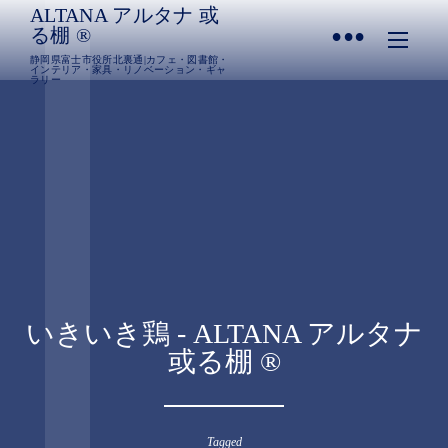
ALTANA アルタナ 或
•
る棚 ®︎
静岡県富士市役所北裏通|カフェ・図書館・
インテリア・家具・リノベーション・ギャ
ラリー
いきいき鶏 - ALTANA アルタナ
或る棚 ®︎
Tagged