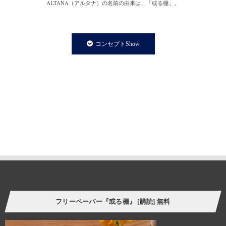
ALTANA（アルタナ）の名前の由来は、「或る棚」。
一日の、もっと言えば一生の大半を過ごす家の中。
家での時間は、より快適で満足度の高い暮らしであることが
コンセプトShow
私たちの永遠のテーマであり、願いです。
私たちの住まいや暮らしに欠かさず存在する「棚」は、家の
内装構成物であり、様々な生活用品を収納する機能を持ちます。
と同時に、住まう人の個性やアイデンティティーを
感じさせてくれる存在でもあります。
誰しも、人の家の本棚や飾り棚を見て、持ち主の趣味趣向の一端を
垣間見る体験をしたことがあるのではないでしょうか。
そういった意味で、「棚」はごく身近な自己表現の場と言えます。
今の自分の価値観にプラスして、より豊かな暮らし方の
ヒントをつかむことができたら。
フリーペーパー『或る棚』 [購読] 無料
様々なケーススタディーを自分に置き換えてリアルに感じさせてくれる
スペース、ALTANA（アルタナ）が誕生しました。