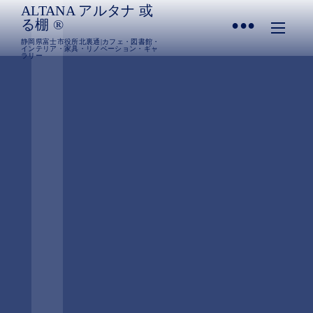
ALTANA アルタナ 或
•
る棚 ®︎
静岡県富士市役所北裏通|カフェ・図書館・
インテリア・家具・リノベーション・ギャ
ラリー