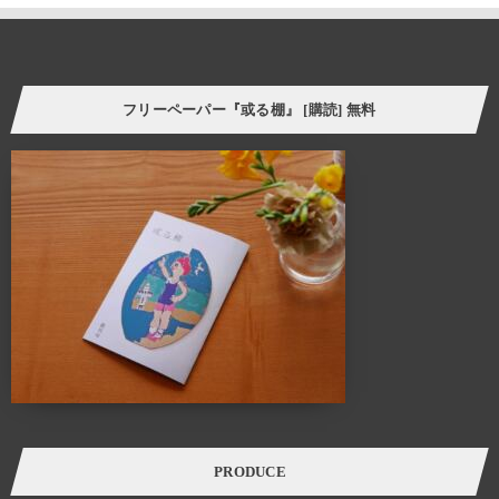
そういった意味で、「棚」はごく身近な自己表現の場と言えます。
今の自分の価値観にプラスして、より豊かな暮らし方の
ヒントをつかむことができたら。
フリーペーパー『或る棚』 [購読] 無料
様々なケーススタディーを自分に置き換えてリアルに感じさせてくれる
スペース、ALTANA（アルタナ）が誕生しました。
ALTANA（アルタナ）の名前の由来は、「或る棚」。
杓子定規の特定の棚ではなく、家の中に誰しもが持つ
「或るひとつの棚」を指し、同時に様々な可能性を
持つオルタナティブな空間であることも意味します。
このスペースに無数に存在する「棚」を活用し、カタチを変えながら様々な
ケーススタディーでライフスタイルの提案を展開していきます。
カフェ・ランチ・本・音楽・ギャラリー・ワークショップ・家具・インテリア・建
築・
各種イベントを通し、一人で、または友人や家族と長く過ごせば
過ごすほど五感が磨かれていくことでしょう。
PRODUCE