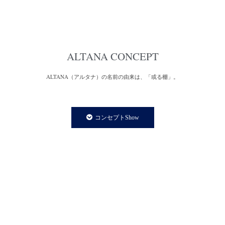
ALTANA CONCEPT
ALTANA（アルタナ）の名前の由来は、「或る棚」。
一日の、もっと言えば一生の大半を過ごす家の中。
家での時間は、より快適で満足度の高い暮らしであることが
コンセプトShow
私たちの永遠のテーマであり、願いです。
私たちの住まいや暮らしに欠かさず存在する「棚」は、家の
内装構成物であり、様々な生活用品を収納する機能を持ちます。
と同時に、住まう人の個性やアイデンティティーを
感じさせてくれる存在でもあります。
誰しも、人の家の本棚や飾り棚を見て、持ち主の趣味趣向の一端を
垣間見る体験をしたことがあるのではないでしょうか。