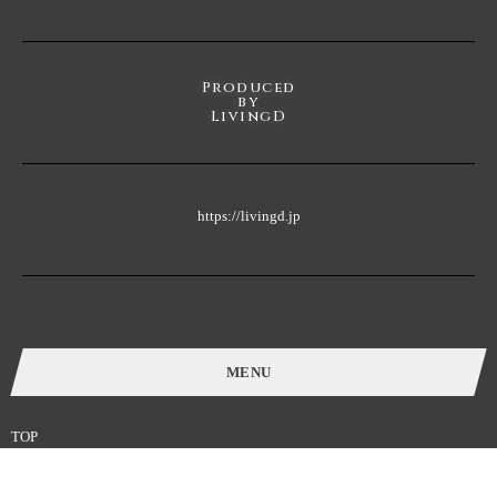
Produced
by
LivingD
https://livingd.jp
MENU
TOP
カフェ｜ランチ