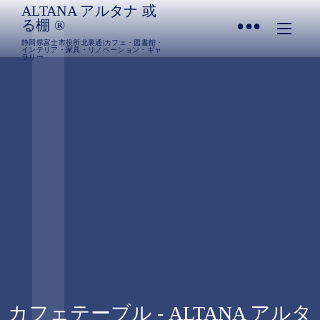
ALTANA アルタナ 或
•
る棚 ®︎
静岡県富士市役所北裏通|カフェ・図書館・
インテリア・家具・リノベーション・ギャ
ラリー
カフェテーブル - ALTANA アルタ