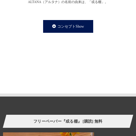
ALTANA（アルタナ）の名前の由来は、「或る棚」。
一日の、もっと言えば一生の大半を過ごす家の中。
家での時間は、より快適で満足度の高い暮らしであることが
コンセプトShow
私たちの永遠のテーマであり、願いです。
私たちの住まいや暮らしに欠かさず存在する「棚」は、家の
内装構成物であり、様々な生活用品を収納する機能を持ちます。
と同時に、住まう人の個性やアイデンティティーを
感じさせてくれる存在でもあります。
誰しも、人の家の本棚や飾り棚を見て、持ち主の趣味趣向の一端を
垣間見る体験をしたことがあるのではないでしょうか。
そういった意味で、「棚」はごく身近な自己表現の場と言えます。
今の自分の価値観にプラスして、より豊かな暮らし方の
ヒントをつかむことができたら。
フリーペーパー『或る棚』 [購読] 無料
様々なケーススタディーを自分に置き換えてリアルに感じさせてくれる
スペース、ALTANA（アルタナ）が誕生しました。