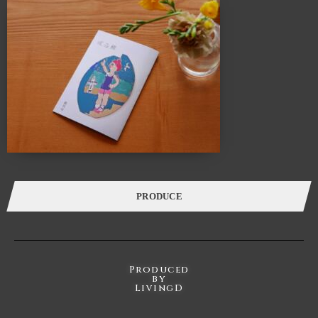
ALTANA（アルタナ）の名前の由来は、「或る棚」。
杓子定規の特定の棚ではなく、家の中に誰しもが持つ
「或るひとつの棚」を指し、同時に様々な可能性を
持つオルタナティブな空間であることも意味します。
このスペースに無数に存在する「棚」を活用し、カタチを変えながら様々な
ケーススタディーでライフスタイルの提案を展開していきます。
カフェ・ランチ・本・音楽・ギャラリー・ワークショップ・家具・インテリア・建
築・
各種イベントを通し、一人で、または友人や家族と長く過ごせば
過ごすほど五感が磨かれていくことでしょう。
PRODUCE
Produced
by
LivingD