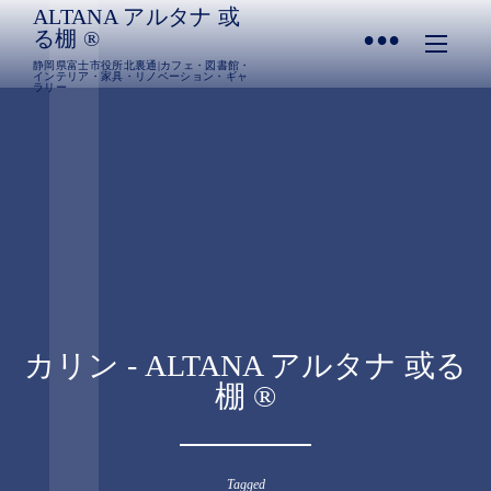
ALTANA アルタナ 或
•
る棚 ®︎
静岡県富士市役所北裏通|カフェ・図書館・
インテリア・家具・リノベーション・ギャ
ラリー
カリン - ALTANA アルタナ 或る
棚 ®︎
Tagged