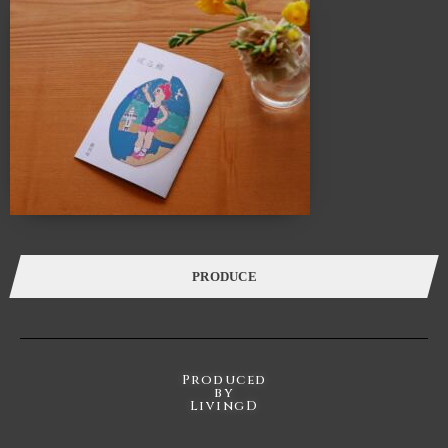
ALTANA（アルタナ）の名前の由来は、「或る棚」。
杓子定規の特定の棚ではなく、家の中に誰しもが持つ
「或るひとつの棚」を指し、同時に様々な可能性を
持つオルタナティブな空間であることも意味します。
このスペースに無数に存在する「棚」を活用し、カタチを変えながら様々な
ケーススタディーでライフスタイルの提案を展開していきます。
カフェ・ランチ・本・音楽・ギャラリー・ワークショップ・家具・インテリア・建
築・
各種イベントを通し、一人で、または友人や家族と長く過ごせば
過ごすほど五感が磨かれていくことでしょう。
PRODUCE
Produced
by
LivingD