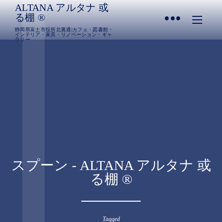
ALTANA アルタナ 或
•
る棚 ®︎
静岡県富士市役所北裏通|カフェ・図書館・
インテリア・家具・リノベーション・ギャ
ラリー
スプーン - ALTANA アルタナ 或
る棚 ®︎
Tagged