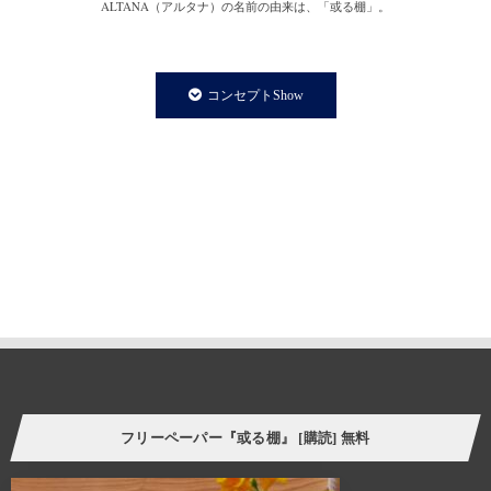
ALTANA（アルタナ）の名前の由来は、「或る棚」。
一日の、もっと言えば一生の大半を過ごす家の中。
家での時間は、より快適で満足度の高い暮らしであることが
コンセプトShow
私たちの永遠のテーマであり、願いです。
私たちの住まいや暮らしに欠かさず存在する「棚」は、家の
内装構成物であり、様々な生活用品を収納する機能を持ちます。
と同時に、住まう人の個性やアイデンティティーを
感じさせてくれる存在でもあります。
誰しも、人の家の本棚や飾り棚を見て、持ち主の趣味趣向の一端を
垣間見る体験をしたことがあるのではないでしょうか。
そういった意味で、「棚」はごく身近な自己表現の場と言えます。
今の自分の価値観にプラスして、より豊かな暮らし方の
ヒントをつかむことができたら。
フリーペーパー『或る棚』 [購読] 無料
様々なケーススタディーを自分に置き換えてリアルに感じさせてくれる
スペース、ALTANA（アルタナ）が誕生しました。