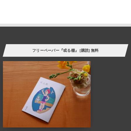
誰しも、人の家の本棚や飾り棚を見て、持ち主の趣味趣向の一端を
垣間見る体験をしたことがあるのではないでしょうか。
そういった意味で、「棚」はごく身近な自己表現の場と言えます。
今の自分の価値観にプラスして、より豊かな暮らし方の
ヒントをつかむことができたら。
フリーペーパー『或る棚』 [購読] 無料
様々なケーススタディーを自分に置き換えてリアルに感じさせてくれる
スペース、ALTANA（アルタナ）が誕生しました。
ALTANA（アルタナ）の名前の由来は、「或る棚」。
杓子定規の特定の棚ではなく、家の中に誰しもが持つ
「或るひとつの棚」を指し、同時に様々な可能性を
持つオルタナティブな空間であることも意味します。
このスペースに無数に存在する「棚」を活用し、カタチを変えながら様々な
ケーススタディーでライフスタイルの提案を展開していきます。
カフェ・ランチ・本・音楽・ギャラリー・ワークショップ・家具・インテリア・建