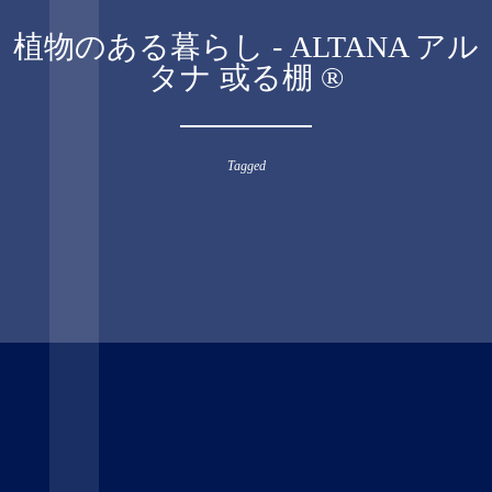
植物のある暮らし - ALTANA アル
タナ 或る棚 ®︎
Tagged