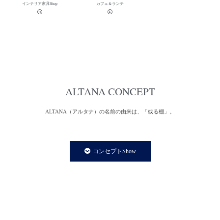
インテリア家具Shop
カフェ＆ランチ
ALTANA CONCEPT
ALTANA（アルタナ）の名前の由来は、「或る棚」。
一日の、もっと言えば一生の大半を過ごす家の中。
家での時間は、より快適で満足度の高い暮らしであることが
コンセプトShow
私たちの永遠のテーマであり、願いです。
私たちの住まいや暮らしに欠かさず存在する「棚」は、家の
内装構成物であり、様々な生活用品を収納する機能を持ちます。
と同時に、住まう人の個性やアイデンティティーを
感じさせてくれる存在でもあります。