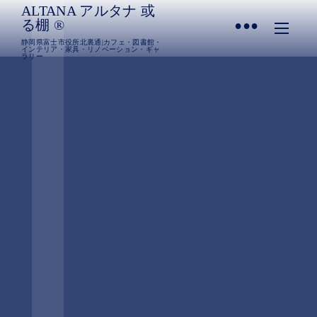
ALTANA アルタナ 或
•
る棚 ®︎
静岡県富士市役所北裏通|カフェ・図書館・
インテリア・家具・リノベーション・ギャ
ラリー