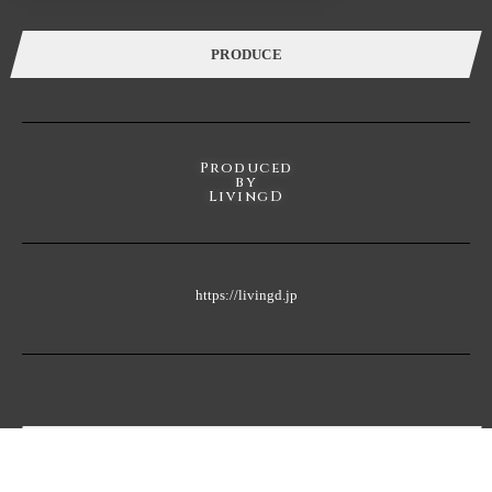
築・
各種イベントを通し、一人で、または友人や家族と長く過ごせば
過ごすほど五感が磨かれていくことでしょう。
PRODUCE
Produced
by
LivingD
https://livingd.jp
MENU