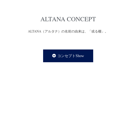
ALTANA CONCEPT
ALTANA（アルタナ）の名前の由来は、「或る棚」。
一日の、もっと言えば一生の大半を過ごす家の中。
家での時間は、より快適で満足度の高い暮らしであることが
コンセプトShow
私たちの永遠のテーマであり、願いです。
私たちの住まいや暮らしに欠かさず存在する「棚」は、家の
内装構成物であり、様々な生活用品を収納する機能を持ちます。
と同時に、住まう人の個性やアイデンティティーを
感じさせてくれる存在でもあります。
誰しも、人の家の本棚や飾り棚を見て、持ち主の趣味趣向の一端を
垣間見る体験をしたことがあるのではないでしょうか。
そういった意味で、「棚」はごく身近な自己表現の場と言えます。