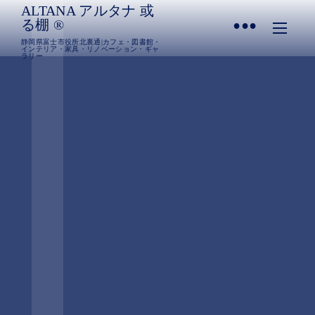
ALTANA アルタナ 或
•
る棚 ®︎
静岡県富士市役所北裏通|カフェ・図書館・
インテリア・家具・リノベーション・ギャ
ラリー