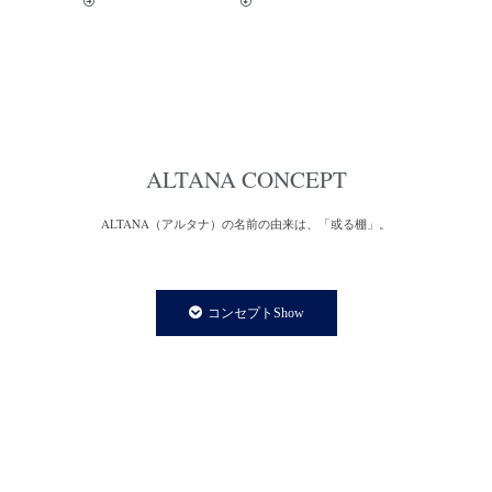
ALTANA CONCEPT
ALTANA（アルタナ）の名前の由来は、「或る棚」。
一日の、もっと言えば一生の大半を過ごす家の中。
家での時間は、より快適で満足度の高い暮らしであることが
コンセプトShow
私たちの永遠のテーマであり、願いです。
私たちの住まいや暮らしに欠かさず存在する「棚」は、家の
内装構成物であり、様々な生活用品を収納する機能を持ちます。
と同時に、住まう人の個性やアイデンティティーを
感じさせてくれる存在でもあります。