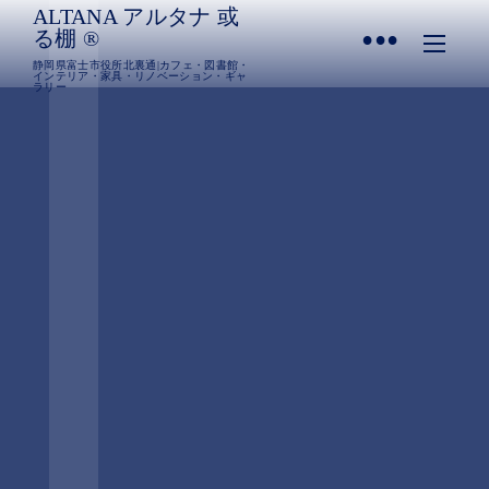
ALTANA アルタナ 或
•
る棚 ®︎
静岡県富士市役所北裏通|カフェ・図書館・
インテリア・家具・リノベーション・ギャ
ラリー