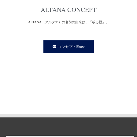
ALTANA CONCEPT
ALTANA（アルタナ）の名前の由来は、「或る棚」。
一日の、もっと言えば一生の大半を過ごす家の中。
家での時間は、より快適で満足度の高い暮らしであることが
コンセプトShow
私たちの永遠のテーマであり、願いです。
私たちの住まいや暮らしに欠かさず存在する「棚」は、家の
内装構成物であり、様々な生活用品を収納する機能を持ちます。
と同時に、住まう人の個性やアイデンティティーを
感じさせてくれる存在でもあります。
誰しも、人の家の本棚や飾り棚を見て、持ち主の趣味趣向の一端を
垣間見る体験をしたことがあるのではないでしょうか。
そういった意味で、「棚」はごく身近な自己表現の場と言えます。
今の自分の価値観にプラスして、より豊かな暮らし方の
ヒントをつかむことができたら。