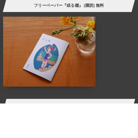
フリーペーパー『或る棚』 [購読] 無料
様々なケーススタディーを自分に置き換えてリアルに感じさせてくれる
スペース、ALTANA（アルタナ）が誕生しました。
ALTANA（アルタナ）の名前の由来は、「或る棚」。
杓子定規の特定の棚ではなく、家の中に誰しもが持つ
「或るひとつの棚」を指し、同時に様々な可能性を
持つオルタナティブな空間であることも意味します。
このスペースに無数に存在する「棚」を活用し、カタチを変えながら様々な
ケーススタディーでライフスタイルの提案を展開していきます。
カフェ・ランチ・本・音楽・ギャラリー・ワークショップ・家具・インテリア・建
築・
各種イベントを通し、一人で、または友人や家族と長く過ごせば
過ごすほど五感が磨かれていくことでしょう。
PRODUCE
Produced