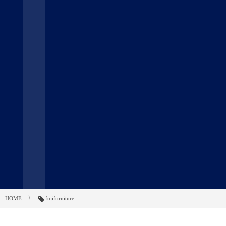
HOME
fujifurniture