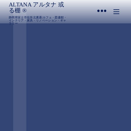
ALTANA アルタナ 或
•
る棚 ®︎
静岡県富士市役所北裏通|カフェ・図書館・
インテリア・家具・リノベーション・ギャ
ラリー