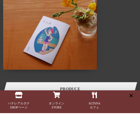
スペース、ALTANA（アルタナ）が誕生しました。
ALTANA（アルタナ）の名前の由来は、「或る棚」。
杓子定規の特定の棚ではなく、家の中に誰しもが持つ
「或るひとつの棚」を指し、同時に様々な可能性を
持つオルタナティブな空間であることも意味します。
このスペースに無数に存在する「棚」を活用し、カタチを変えながら様々な
ケーススタディーでライフスタイルの提案を展開していきます。
カフェ・ランチ・本・音楽・ギャラリー・ワークショップ・家具・インテリア・建
築・
各種イベントを通し、一人で、または友人や家族と長く過ごせば
過ごすほど五感が磨かれていくことでしょう。
PRODUCE
ハナレアルタナ
オンライン
ALTANA
SHOPページ
STORE
カフェ
Produced
by
LivingD