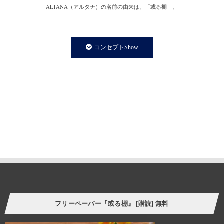
ALTANA（アルタナ）の名前の由来は、「或る棚」。
一日の、もっと言えば一生の大半を過ごす家の中。
家での時間は、より快適で満足度の高い暮らしであることが
コンセプトShow
私たちの永遠のテーマであり、願いです。
私たちの住まいや暮らしに欠かさず存在する「棚」は、家の
内装構成物であり、様々な生活用品を収納する機能を持ちます。
と同時に、住まう人の個性やアイデンティティーを
感じさせてくれる存在でもあります。
誰しも、人の家の本棚や飾り棚を見て、持ち主の趣味趣向の一端を
垣間見る体験をしたことがあるのではないでしょうか。
そういった意味で、「棚」はごく身近な自己表現の場と言えます。
今の自分の価値観にプラスして、より豊かな暮らし方の
ヒントをつかむことができたら。
フリーペーパー『或る棚』 [購読] 無料
様々なケーススタディーを自分に置き換えてリアルに感じさせてくれる