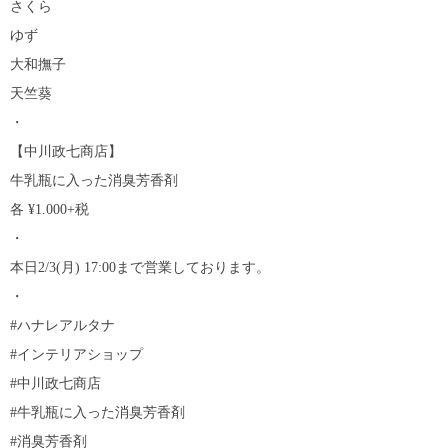
さくら
ゆず
大和撫子
天竺葵
・
【中川政七商店】
牛乳瓶に入った消臭芳香剤
各 ¥1.000+税
・
本日2/3(月) 17:00まで営業しております。
・
#ハナレアルタナ
#インテリアショップ
#中川政七商店
#牛乳瓶に入った消臭芳香剤
#消臭芳香剤