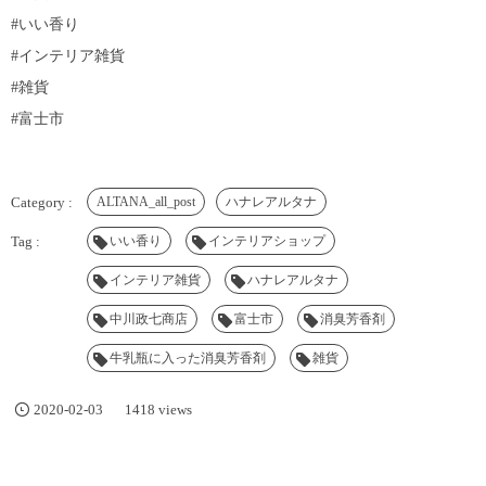
#いい香り
#インテリア雑貨
#雑貨
#富士市
ALTANA_all_post
ハナレアルタナ
いい香り
インテリアショップ
インテリア雑貨
ハナレアルタナ
中川政七商店
富士市
消臭芳香剤
牛乳瓶に入った消臭芳香剤
雑貨
2020-02-03
1418 views