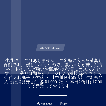
, …
ALTANA_all_post
︎ 牛乳?⁇ … ではありません。 牛乳瓶に入った消臭芳
香剤です。 優しい香りなので、強い香りが苦手な方
や、トイレなど狭いお部屋への設置にオススメで
す。 ・ 香りは和をイメージした5種類 緑茶 さくら
ゆず 大和撫子 天竺葵 ・ 【中川政七商店】 牛乳瓶に
入った消臭芳香剤 各 ¥1.000+税 ・ 本日2/3(月) 17:00
まで営業しております。 ・
2020-02-03
約1分