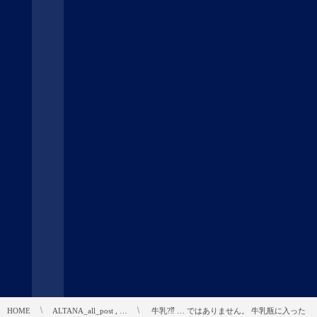
HOME
ALTANA_all_post , …
︎ 牛乳?⁇ … ではありません。 牛乳瓶に入った