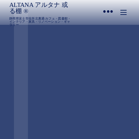
ALTANA アルタナ 或
•
る棚 ®︎
静岡県富士市役所北裏通|カフェ・図書館・
インテリア・家具・リノベーション・ギャ
ラリー