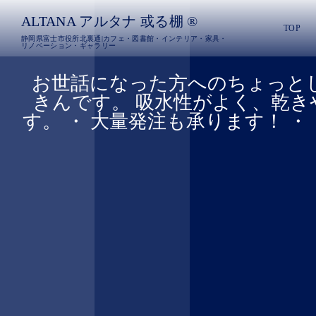
ALTANA アルタナ 或る棚 ®︎
TOP
静岡県富士市役所北裏通|カフェ・図書館・インテリア・家具・
リノベーション・ギャラリー
︎ お世話になった方へのちょっと
きんです。 吸水性がよく、乾
す。 ・ 大量発注も承ります！ ・ 【中