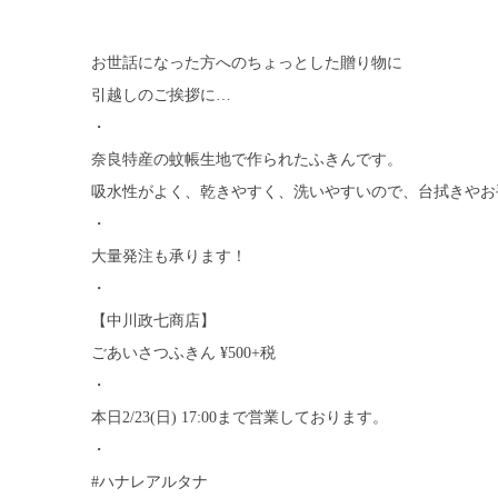
お世話になった方へのちょっとした贈り物に
引越しのご挨拶に…
・
奈良特産の蚊帳生地で作られたふきんです。
吸水性がよく、乾きやすく、洗いやすいので、台拭きやお
・
大量発注も承ります！
・
【中川政七商店】
ごあいさつふきん ¥500+税
・
本日2/23(日) 17:00まで営業しております。
・
#ハナレアルタナ