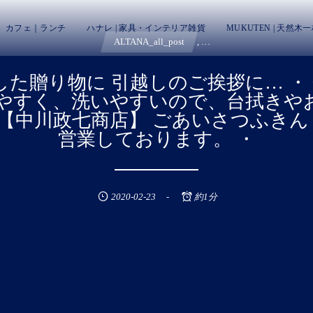
カフェ｜ランチ
ハナレ | 家具・インテリア雑貨
MUKUTEN | 天然木
ALTANA_all_post
, …
した贈り物に 引越しのご挨拶に… 
きやすく、洗いやすいので、台拭きや
川政七商店】 ごあいさつふきん ¥500+
営業しております。 ・
2020-02-23
約1分