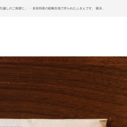
引越しのご挨拶に… ・ 奈良特産の蚊帳生地で作られたふきんです。 吸水...