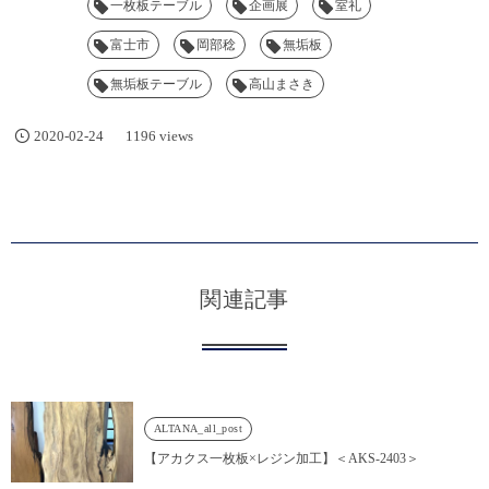
一枚板テーブル
企画展
室礼
富士市
岡部稔
無垢板
無垢板テーブル
高山まさき
2020-02-24
1196 views
関連記事
ALTANA_all_post
【アカクス一枚板×レジン加工】＜AKS-2403＞