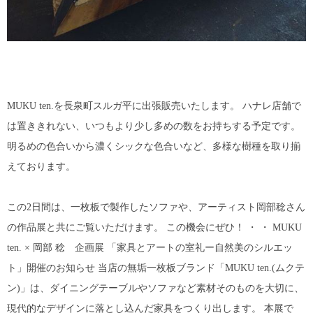
MUKU ten.を長泉町スルガ平に出張販売いたします。 ハナレ店舗で
は置ききれない、いつもより少し多めの数をお持ちする予定です。
明るめの色合いから濃くシックな色合いなど、多様な樹種を取り揃
えております。
この2日間は、一枚板で製作したソファや、アーティスト岡部稔さん
の作品展と共にご覧いただけます。 この機会にぜひ！ ・ ・ MUKU
ten. × 岡部 稔 企画展 「家具とアートの室礼ー自然美のシルエッ
ト」開催のお知らせ 当店の無垢一枚板ブランド「MUKU ten.(ムクテ
ン)」は、ダイニングテーブルやソファなど素材そのものを大切に、
現代的なデザインに落とし込んだ家具をつくり出します。 本展で