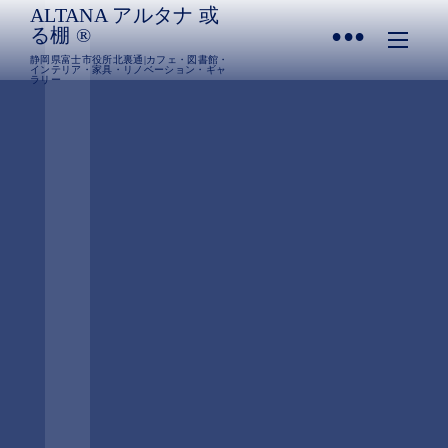
ALTANA アルタナ 或
•
る棚 ®︎
静岡県富士市役所北裏通|カフェ・図書館・
インテリア・家具・リノベーション・ギャ
ラリー