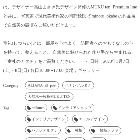
は、デザイナー高山まさき氏デザイン監修のMUKU ten. Premium line
と共に、写真家で現代美術作家の岡部稔氏 @minoru_okabe の作品展
で自然美の競演をご覧いただきます。
室礼(しつらい)とは、部屋を心地よく、訪問者へのおもてなしの心
を持って、整えること。 自然美に魅せられた作り手から生まれる、
「室礼のカタチ」をご高覧ください。 ・ ・ 日時；2020年3月7日
(土)・8日(日) 各日10:00〜17:00 会場；ギャラリー
ALTANA_all_post
ハナレアルタナ
天然木一枚板MUKU-TEN
mukuten
インテリアショップ
インテリアデザイン
エトルデザイン
ハナレアルタナ
一枚板
一枚板ソファ