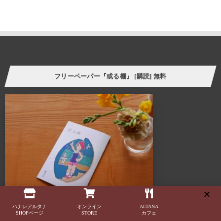
誰しも、人の家の本棚や飾り棚を見て、持ち主の趣味趣向の一端を
垣間見る体験をしたことがあるのではないでしょうか。
そういった意味で、「棚」はごく身近な自己表現の場と言えます。
今の自分の価値観にプラスして、より豊かな暮らし方の
ヒントをつかむことができたら。
フリーペーパー『或る棚』 [購読] 無料
様々なケーススタディーを自分に置き換えてリアルに感じさせてくれる
スペース、ALTANA（アルタナ）が誕生しました。
ALTANA（アルタナ）の名前の由来は、「或る棚」。
杓子定規の特定の棚ではなく、家の中に誰しもが持つ
「或るひとつの棚」を指し、同時に様々な可能性を
持つオルタナティブな空間であることも意味します。
このスペースに無数に存在する「棚」を活用し、カタチを変えながら様々な
ケーススタディーでライフスタイルの提案を展開していきます。
カフェ・ランチ・本・音楽・ギャラリー・ワークショップ・家具・インテリア・建
ハナレアルタナ
オンライン
ALTANA
築・
SHOPページ
STORE
カフェ