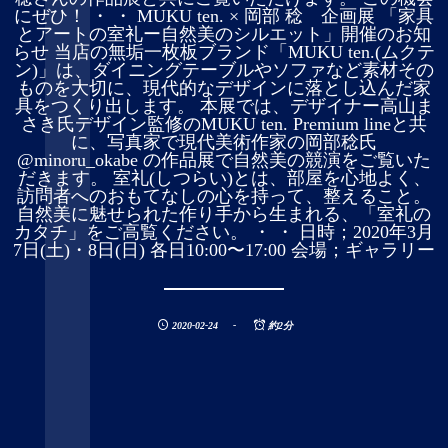
にぜひ！ ・ ・ MUKU ten. × 岡部 稔 企画展 「家具
とアートの室礼ー自然美のシルエット」開催のお知
らせ 当店の無垢一枚板ブランド「MUKU ten.(ムクテ
ン)」は、ダイニングテーブルやソファなど素材その
ものを大切に、現代的なデザインに落とし込んだ家
具をつくり出します。 本展では、デザイナー高山ま
さき氏デザイン監修のMUKU ten. Premium lineと共
に、写真家で現代美術作家の岡部稔氏
@minoru_okabe の作品展で自然美の競演をご覧いた
だきます。 室礼(しつらい)とは、部屋を心地よく、
訪問者へのおもてなしの心を持って、整えること。
自然美に魅せられた作り手から生まれる、「室礼の
カタチ」をご高覧ください。 ・ ・ 日時；2020年3月
7日(土)・8日(日) 各日10:00〜17:00 会場；ギャラリー
2020-02-24
約2分