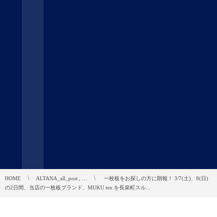
HOME
ALTANA_all_post , …
︎ 一枚板をお探しの方に朗報！ 3/7(土)、8(日)
の2日間、当店の一枚板ブランド、MUKU ten.を長泉町スル...