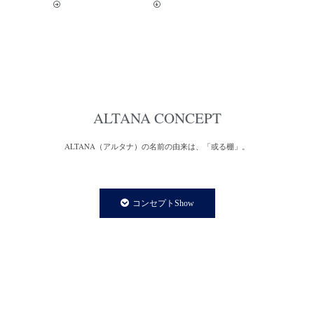
ALTANA CONCEPT
ALTANA（アルタナ）の名前の由来は、「或る棚」。
一日の、もっと言えば一生の大半を過ごす家の中。
家での時間は、より快適で満足度の高い暮らしであることが
コンセプトShow
私たちの永遠のテーマであり、願いです。
私たちの住まいや暮らしに欠かさず存在する「棚」は、家の
内装構成物であり、様々な生活用品を収納する機能を持ちます。
と同時に、住まう人の個性やアイデンティティーを
感じさせてくれる存在でもあります。