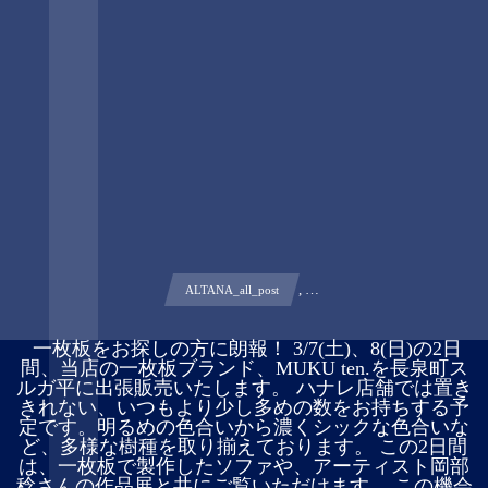
, …
ALTANA_all_post
︎ 一枚板をお探しの方に朗報！ 3/7(土)、8(日)の2日
間、当店の一枚板ブランド、MUKU ten.を長泉町ス
ルガ平に出張販売いたします。 ハナレ店舗では置き
きれない、いつもより少し多めの数をお持ちする予
定です。明るめの色合いから濃くシックな色合いな
ど、多様な樹種を取り揃えております。 この2日間
は、一枚板で製作したソファや、アーティスト岡部
稔さんの作品展と共にご覧いただけます。 この機会