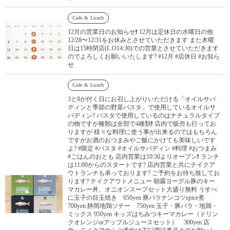
Cafe & Lunch
12月の営業日のお知らせ❗️ 12月は定休日の水曜日の他
12/28〜12/31をお休みとさせていただきます また木曜
日は15時閉店(L.O14:30)での営業とさせていただきます
のでよろしくお願いいたします? #12月 #店休日 #お知ら
せ
Cafe & Lunch
3と8が付く日にお召し上がりいただける「オイルサバ
ディンと季節の野菜パスタ」で使用しているオイルサ
バディン? パスタで使用しているのはナチュラルタイプ
の物ですが種類は全部で4種類❗️ 店内で販売も行ってお
りますが 様々な料理に使う事が出来るのではもちろん
ですがお酒のおつまみやご飯にかけても美味しいです
よ? #限定 #パスタ #オイルサバディン #料理 #おつまみ
#ごはんのおとも 店内営業は10:30よりオープン❗️ ランチ
は11:00からのスタートです? 店内営業と共にテイクア
ウトランチも承っております? ご予約をお待ち致してお
ります? テイクアウトメニュー 朝霧ヨーグル豚のキー
マカレー丼、オニオンスープセット大盛り無料 うすべ
に玉子の目玉焼き 650yen 豚バラナンコツspice煮
700yen 静岡地鶏ソテー 750yen 玉子・豚バラ・地鶏・
ミックス 950yen キッズはちみつキーマカレー（ドリン
クオレンジorアップルジュースセット） 300yen 店