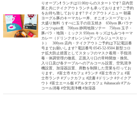
りオープン❗️ ランチは11:00からのスタートです? 店内営
業と共にテイクアウトランチも承っております? ご予約
をお待ち致しております? テイクアウトメニュー 朝霧
ヨーグル豚のキーマカレー丼、オニオンスープセット
大盛り無料 うすべに玉子の目玉焼き 650yen 豚バラナ
ンコツspice煮 700yen 静岡地鶏ソテー 750yen 玉子・
豚バラ・地鶏・ミックス 950yen キッズはちみつキーマ
カレー（ドリンクオレンジorアップルジュースセッ
ト） 300yen 店内・テイクアウトご予約は下記電話番
号までお願いします? 電話番号:0545-52-9504 新型コロ
ナ拡大防止措置としてスタッフのマスク着用・手指消
毒・体調管理の徹底、正面入り口の常時開放・換気、
入り口及び各テーブルへのアルコール設置、空気清浄
機設置、加湿器設置、席数を制限した営業を行ってお
ります。 #富士市 #カフェ #ランチ #富士市カフェ #富
士市ランチ #ブックカフェ #読書 #ドリンク #テイクア
ウト #富士エール飯 #アルタナカフェ #altanacafe #アル
コール消毒 #空気清浄機 #加湿器