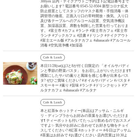
300yen 店内・テイクアウトご予約は下記電話番号まで
お願いします? 電話番号:0545-52-9504 新型コロナ拡大
防止措置としてスタッフのマスク着用・手指消毒・体
調管理の徹底、正面入り口の常時開放・換気、入り口
及び各テーブルへのアルコール設置、空気清浄機設
置、加湿器設置、席数を制限した営業を行っておりま
す。 #富士市 #カフェ #ランチ #富士市カフェ #富士市
ランチ #ブックカフェ #読書 #ドリンク #テイクアウト
#富士エール飯 #アルタナカフェ #altanacafe #アルコール
消毒 #空気清浄機 #加湿器
Cafe & Lunch
本日11/28(sat)は3と8が付く日限定の 「オイルサバディ
ンと季節の野菜パスタ」 をお召し上がりいただけます❗️
燻製にしたサバの薫りと風味を感じる事が出来るパス
タ? ぜひご賞味ください? #オイルサバディン #パスタ #
スモーキー #薫り #旨味 #ランチ #ドリンクセット #ア
ルタナカフェ #altanacafe #アルタナ
Cafe & Lunch
本と紅茶☕️ ホットティー(単品)はアッサム・ニルギ
リ・ディンブラからお好みの茶葉をお選びいただけま
す❗️ ティーポットも付いてたっぷり飲めるのでおススメ
ですよ✨ 気分やお好みに合わせてお好きな物をチョイ
スしてください? #紅茶 #ホットティー #今日はアッサム
#茶葉はお好みで #お選びください 店内営業は10:30よ