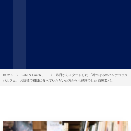
HOME
Cafe & Lunch , …
昨日からスタートした 「苺つぼみのパンナコッタ
パルフェ」 お陰様で初日に食べていただいた方からも好評でした 自家製パ...