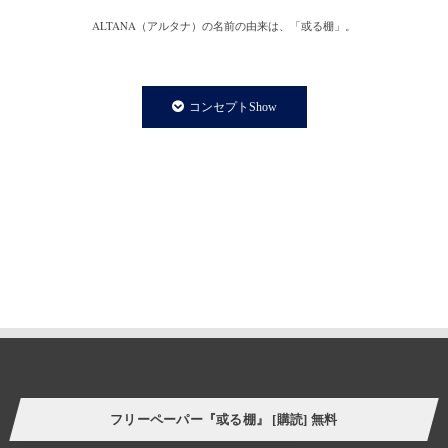
ALTANA（アルタナ）の名前の由来は、「或る棚」。
一日の、もっと言えば一生の大半を過ごす家の中。
家での時間は、より快適で満足度の高い暮らしであることが
コンセプトShow
私たちの永遠のテーマであり、願いです。
私たちの住まいや暮らしに欠かさず存在する「棚」は、家の
内装構成物であり、様々な生活用品を収納する機能を持ちます。
と同時に、住まう人の個性やアイデンティティーを
感じさせてくれる存在でもあります。
誰しも、人の家の本棚や飾り棚を見て、持ち主の趣味趣向の一端を
垣間見る体験をしたことがあるのではないでしょうか。
そういった意味で、「棚」はごく身近な自己表現の場と言えます。
今の自分の価値観にプラスして、より豊かな暮らし方の
ヒントをつかむことができたら。
フリーペーパー『或る棚』 [購読] 無料
様々なケーススタディーを自分に置き換えてリアルに感じさせてくれる