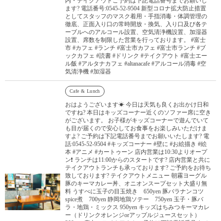
内・テイクアウトご予約は下記電話番号までお願いし
ます? 電話番号:0545-52-9504 新型コロナ拡大防止措置
としてスタッフのマスク着用・手指消毒・体調管理の
徹底、正面入り口の常時開放・換気、入り口及び各テ
ーブルへのアルコール設置、空気清浄機設置、加湿器
設置、席数を制限した営業を行っております。 #富士
市 #カフェ #ランチ #富士市カフェ #富士市ランチ #ブ
ックカフェ #読書 #ドリンク #テイクアウト #富士エー
ル飯 #アルタナカフェ #altanacafe #アルコール消毒 #空
気清浄機 #加湿器
Cafe & Lunch
おはようございます☀ 今日は天気も良くお出かけ日和
ですね? 本日はキッズコーナー近くのソファー席に空き
がございます。 お子様がキッズコーナーで遊んでいて
も目が届くので安心してお食事をお楽しみいただけま
すよ? ご予約は下記電話番号までお願いいたします? 電
話:0545-52-9504 #キッズコーナー #壁に #お絵描き #絵
本 #アニメ #カートゥーン 店内営業は10:30よりオープ
ン❗️ ランチは11:00からのスタートです? 店内営業と共に
テイクアウトランチも承っております? ご予約をお待ち
致しております? テイクアウトメニュー 朝霧ヨーグル
豚のキーマカレー丼、オニオンスープセット大盛り無
料 うすべに玉子の目玉焼き 650yen 豚バラナンコツ
spice煮 700yen 静岡地鶏ソテー 750yen 玉子・豚バ
ラ・地鶏・ミックス 950yen キッズはちみつキーマカレ
ー（ドリンクオレンジorアップルジュースセット）