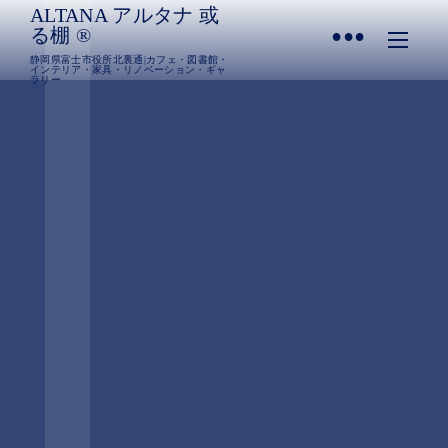
ALTANA アルタナ 或
•
る棚 ®︎
静岡県富士市役所北裏通|カフェ・図書館・
インテリア・家具・リノベーション・ギャ
ラリー