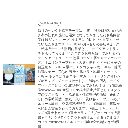
Cafe & Lunch
12月のセレクト絵本テーマは 「雪」 朝晩は寒い日が続
き冬の訪れを感じる陽気になってきましたね❄️ 店内営
業は10:30よりオープン❗️ 本日は15時までの営業とさせ
ていただきます(L.O14:30) #12月 #もりの書店 #セレク
ト絵本 #テーマ #雪 店内営業と共にテイクアウトラン
チも承っております? ご予約をお待ち致しております?
テイクアウトメニュー 朝霧ヨーグル豚のキーマカレー
丼、オニオンスープセット大盛り無料 うすべに玉子の
目玉焼き 650yen 豚バラナンコツspice煮 700yen 静岡
地鶏ソテー 750yen 玉子・豚バラ・地鶏・ミックス
950yen キッズはちみつキーマカレー（ドリンクオレン
ジorアップルジュースセット） 300yen 店内・テイク
アウトご予約は下記電話番号までお願いします? 電話番
号:0545-52-9504 新型コロナ拡大防止措置としてスタッ
フのマスク着用・手指消毒・体調管理の徹底、正面入
り口の常時開放・換気、入り口及び各テーブルへのア
ルコール設置、空気清浄機設置、加湿器設置、席数を
制限した営業を行っております。 #富士市 #カフェ #ラ
ンチ #富士市カフェ #富士市ランチ #ブックカフェ #読
書 #ドリンク #テイクアウト #富士エール飯 #アルタナ
カフェ #altanacafe #アルコール消毒 #空気清浄機 #加湿
器