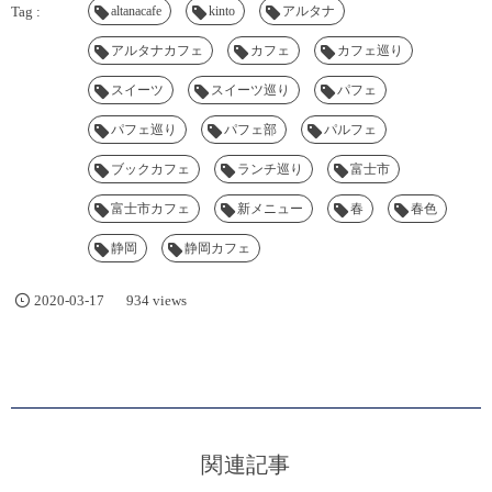
altanacafe
kinto
アルタナ
アルタナカフェ
カフェ
カフェ巡り
スイーツ
スイーツ巡り
パフェ
パフェ巡り
パフェ部
パルフェ
ブックカフェ
ランチ巡り
富士市
富士市カフェ
新メニュー
春
春色
静岡
静岡カフェ
2020-03-17
934 views
関連記事