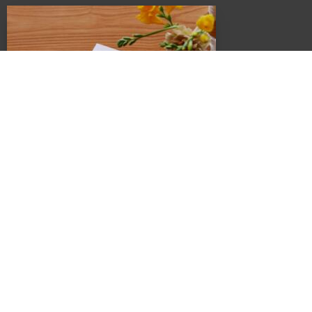
スペース、ALTANA（アルタナ）が誕生しました。
ALTANA（アルタナ）の名前の由来は、「或る棚」。
杓子定規の特定の棚ではなく、家の中に誰しもが持つ
「或るひとつの棚」を指し、同時に様々な可能性を
持つオルタナティブな空間であることも意味します。
このスペースに無数に存在する「棚」を活用し、カタチを変えながら様々な
ケーススタディーでライフスタイルの提案を展開していきます。
カフェ・ランチ・本・音楽・ギャラリー・ワークショップ・家具・インテリア・建
築・
各種イベントを通し、一人で、または友人や家族と長く過ごせば
過ごすほど五感が磨かれていくことでしょう。
PRODUCE
Produced
by
LivingD