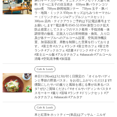
豚のキーマカレー丼、オニオンスープセット大盛り無
料 うすべに玉子の目玉焼き 650yen 豚バラナンコツ
spice煮 700yen 静岡地鶏ソテー 750yen 玉子・豚バ
ラ・地鶏・ミックス 950yen キッズはちみつキーマカレ
ー（ドリンクオレンジorアップルジュースセット）
300yen 店内・テイクアウトご予約は下記電話番号まで
お願いします? 電話番号:0545-52-9504 新型コロナ拡大
防止措置としてスタッフのマスク着用・手指消毒・体
調管理の徹底、正面入り口の常時開放・換気、入り口
及び各テーブルへのアルコール設置、空気清浄機設
置、加湿器設置、席数を制限した営業を行っておりま
す。 #富士市 #カフェ #ランチ #富士市カフェ #富士市
ランチ #ブックカフェ #読書 #ドリンク #テイクアウト
#富士エール飯 #アルタナカフェ #altanacafe #アルコール
消毒 #空気清浄機 #加湿器
Cafe & Lunch
本日11/28(sat)は3と8が付く日限定の 「オイルサバディ
ンと季節の野菜パスタ」 をお召し上がりいただけます❗️
燻製にしたサバの薫りと風味を感じる事が出来るパス
タ? ぜひご賞味ください? #オイルサバディン #パスタ #
スモーキー #薫り #旨味 #ランチ #ドリンクセット #ア
ルタナカフェ #altanacafe #アルタナ
Cafe & Lunch
本と紅茶☕️ ホットティー(単品)はアッサム・ニルギ