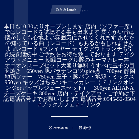
, …
Cafe & Lunch
本日も10:30よりオープンします️ 店内（ソファー席）
ではレコードを試聴する事も出来ます 柔らかい音は
懐かしくも心地よい雰囲気にさせてくれます あなた
の知っている曲（レコード）もあるかもしれません
よ #レコード #プレイヤー テイクアウトランチも引
き続き継続中️ ご予約をお待ち致しております テイク
アウトメニュー 朝霧ヨーグル豚のキーマカレー丼、
オニオンスープセット大盛り無料 うすべに玉子の目
玉焼き 650yen 豚バラナンコツspice煮 700yen 静岡
地鶏ソテー 750yen 玉子・豚バラ・地鶏・ミックス
950yen キッズはちみつキーマカレー（ドリンクオレ
ンジorアップルジュースセット） 300yen ALTANA
チーズケーキ 300yen 店内・テイクアウトご予約は下
記電話番号までお願いします? 電話番号:0545-52-9504
#ブックカフェ #ドリンク
2020-06-16
約2分