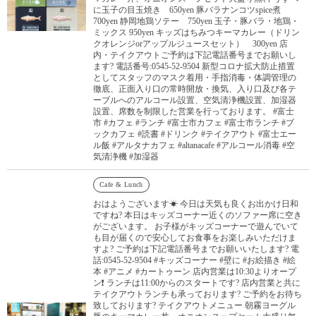
に玉子の目玉焼き 650yen 豚バラナンコツspice煮
700yen 静岡地鶏ソテー 750yen 玉子・豚バラ・地鶏・
ミックス 950yen キッズはちみつキーマカレー（ドリン
クオレンジorアップルジュースセット） 300yen 店
内・テイクアウトご予約は下記電話番号までお願いし
ます? 電話番号:0545-52-9504 新型コロナ拡大防止措置
としてスタッフのマスク着用・手指消毒・体調管理の
徹底、正面入り口の常時開放・換気、入り口及び各テ
ーブルへのアルコール設置、空気清浄機設置、加湿器
設置、席数を制限した営業を行っております。 #富士
市 #カフェ #ランチ #富士市カフェ #富士市ランチ #ブ
ックカフェ #読書 #ドリンク #テイクアウト #富士エー
ル飯 #アルタナカフェ #altanacafe #アルコール消毒 #空
気清浄機 #加湿器
Cafe & Lunch
おはようございます☀ 今日は天気も良くお出かけ日和
ですね? 本日はキッズコーナー近くのソファー席に空き
がございます。 お子様がキッズコーナーで遊んでいて
も目が届くので安心してお食事をお楽しみいただけま
すよ? ご予約は下記電話番号までお願いいたします? 電
話:0545-52-9504 #キッズコーナー #壁に #お絵描き #絵
本 #アニメ #カートゥーン 店内営業は10:30よりオープ
ン❗️ ランチは11:00からのスタートです? 店内営業と共に
テイクアウトランチも承っております? ご予約をお待ち
致しております? テイクアウトメニュー 朝霧ヨーグル