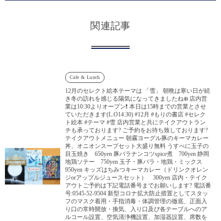
関連記事
Cafe & Lunch
12月のセレクト絵本テーマは 「雪」 朝晩は寒い日が続
き冬の訪れを感じる陽気になってきましたね❄️ 店内営
業は10:30よりオープン❗️ 本日は15時までの営業とさせ
ていただきます(L.O14:30) #12月 #もりの書店 #セレク
ト絵本 #テーマ #雪 店内営業と共にテイクアウトラン
チも承っております? ご予約をお待ち致しております?
テイクアウトメニュー 朝霧ヨーグル豚のキーマカレー
丼、オニオンスープセット大盛り無料 うすべに玉子の
目玉焼き 650yen 豚バラナンコツspice煮 700yen 静岡
地鶏ソテー 750yen 玉子・豚バラ・地鶏・ミックス
950yen キッズはちみつキーマカレー（ドリンクオレン
ジorアップルジュースセット） 300yen 店内・テイク
アウトご予約は下記電話番号までお願いします? 電話番
号:0545-52-9504 新型コロナ拡大防止措置としてスタッ
フのマスク着用・手指消毒・体調管理の徹底、正面入
り口の常時開放・換気、入り口及び各テーブルへのア
ルコール設置、空気清浄機設置、加湿器設置、席数を