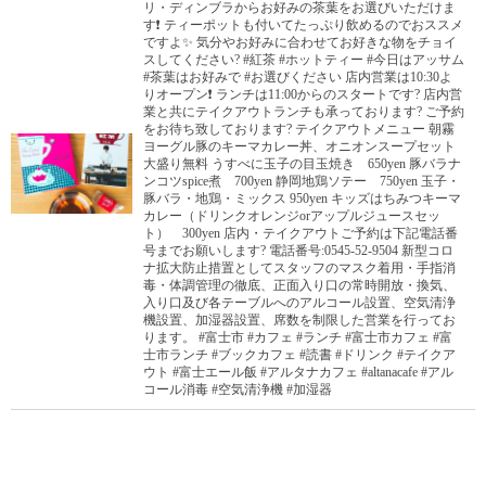
リ・ディンブラからお好みの茶葉をお選びいただけま
す❗️ ティーポットも付いてたっぷり飲めるのでおススメ
ですよ✨ 気分やお好みに合わせてお好きな物をチョイ
スしてください? #紅茶 #ホットティー #今日はアッサム
#茶葉はお好みで #お選びください 店内営業は10:30よ
りオープン❗️ ランチは11:00からのスタートです? 店内営
業と共にテイクアウトランチも承っております? ご予約
をお待ち致しております? テイクアウトメニュー 朝霧
ヨーグル豚のキーマカレー丼、オニオンスープセット
大盛り無料 うすべに玉子の目玉焼き 650yen 豚バラナ
ンコツspice煮 700yen 静岡地鶏ソテー 750yen 玉子・
豚バラ・地鶏・ミックス 950yen キッズはちみつキーマ
カレー（ドリンクオレンジorアップルジュースセッ
ト） 300yen 店内・テイクアウトご予約は下記電話番
号までお願いします? 電話番号:0545-52-9504 新型コロ
ナ拡大防止措置としてスタッフのマスク着用・手指消
毒・体調管理の徹底、正面入り口の常時開放・換気、
入り口及び各テーブルへのアルコール設置、空気清浄
機設置、加湿器設置、席数を制限した営業を行ってお
ります。 #富士市 #カフェ #ランチ #富士市カフェ #富
士市ランチ #ブックカフェ #読書 #ドリンク #テイクア
ウト #富士エール飯 #アルタナカフェ #altanacafe #アル
コール消毒 #空気清浄機 #加湿器