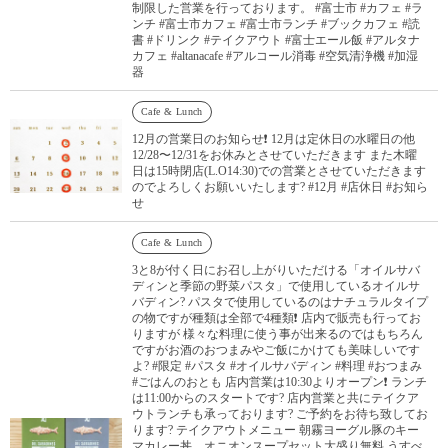
制限した営業を行っております。 #富士市 #カフェ #ラ
ンチ #富士市カフェ #富士市ランチ #ブックカフェ #読
書 #ドリンク #テイクアウト #富士エール飯 #アルタナ
カフェ #altanacafe #アルコール消毒 #空気清浄機 #加湿
器
Cafe & Lunch
12月の営業日のお知らせ❗️ 12月は定休日の水曜日の他
12/28〜12/31をお休みとさせていただきます また木曜
日は15時閉店(L.O14:30)での営業とさせていただきます
のでよろしくお願いいたします? #12月 #店休日 #お知ら
せ
Cafe & Lunch
3と8が付く日にお召し上がりいただける「オイルサバ
ディンと季節の野菜パスタ」で使用しているオイルサ
バディン? パスタで使用しているのはナチュラルタイプ
の物ですが種類は全部で4種類❗️ 店内で販売も行ってお
りますが 様々な料理に使う事が出来るのではもちろん
ですがお酒のおつまみやご飯にかけても美味しいです
よ? #限定 #パスタ #オイルサバディン #料理 #おつまみ
#ごはんのおとも 店内営業は10:30よりオープン❗️ ランチ
は11:00からのスタートです? 店内営業と共にテイクア
ウトランチも承っております? ご予約をお待ち致してお
ります? テイクアウトメニュー 朝霧ヨーグル豚のキー
マカレー丼、オニオンスープセット大盛り無料 うすべ