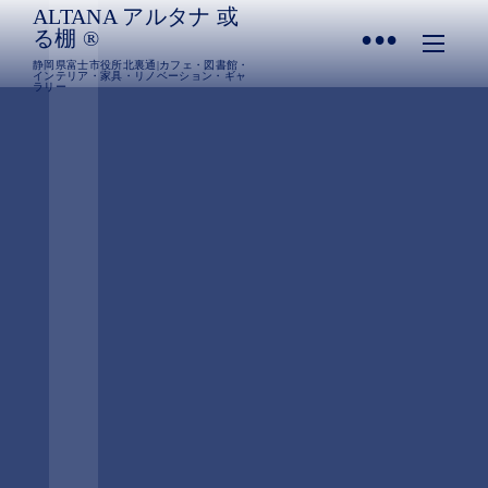
ALTANA アルタナ 或
•
る棚 ®︎
静岡県富士市役所北裏通|カフェ・図書館・
インテリア・家具・リノベーション・ギャ
ラリー