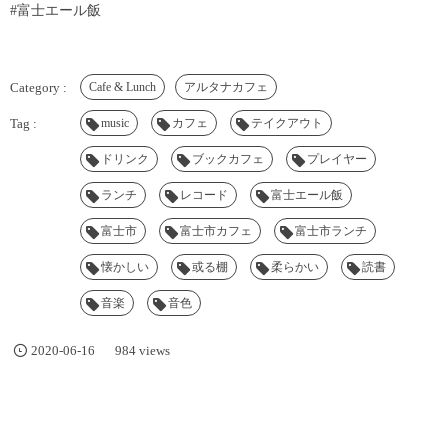
#富士エール飯
Cafe & Lunch
アルタナカフェ
music
カフェ
テイクアウト
ドリンク
ブックカフェ
プレイヤー
ランチ
レコード
富士エール飯
富士市
富士市カフェ
富士市ランチ
懐かしい
或る棚
柔らかい
読書
音楽
音色
2020-06-16
984 views