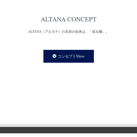
ALTANA CONCEPT
ALTANA（アルタナ）の名前の由来は、「或る棚」。
一日の、もっと言えば一生の大半を過ごす家の中。
家での時間は、より快適で満足度の高い暮らしであることが
コンセプトShow
私たちの永遠のテーマであり、願いです。
私たちの住まいや暮らしに欠かさず存在する「棚」は、家の
内装構成物であり、様々な生活用品を収納する機能を持ちます。
と同時に、住まう人の個性やアイデンティティーを
感じさせてくれる存在でもあります。
誰しも、人の家の本棚や飾り棚を見て、持ち主の趣味趣向の一端を
垣間見る体験をしたことがあるのではないでしょうか。
そういった意味で、「棚」はごく身近な自己表現の場と言えます。