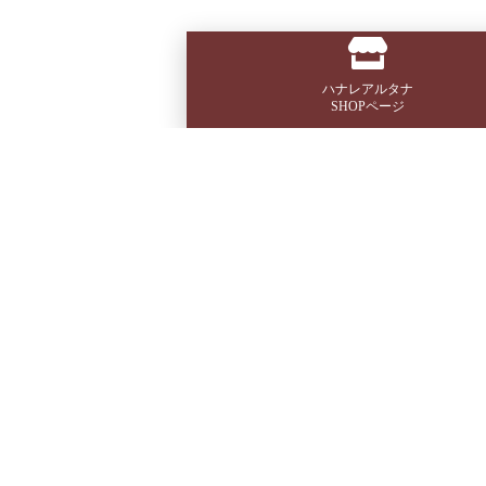
ハナレアルタナ
SHOPページ
フリーペーパー『或る棚』 [購読] 無料