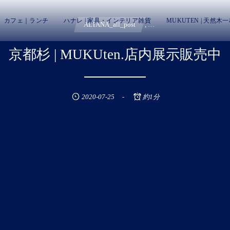
カフェ｜ランチ
ハナレ | 家具・インテリア雑貨
MUKUTEN | 天然木
ALTANA_all_post
, …
京都杉 | MUKUten.店内展示販売中
2020-07-25
約1分