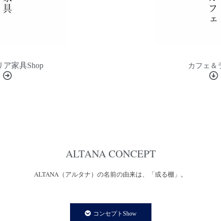
ア家具Shop
カフェ＆
ALTANA CONCEPT
ALTANA（アルタナ）の名前の由来は、「或る棚」。
一日の、もっと言えば一生の大半を過ごす家の中。
コンセプトShow
家での時間は、より快適で満足度の高い暮らしであることが