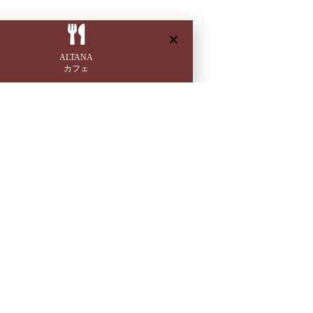
ALTANA
カフェ
MENU
TOP
カフェ｜ランチ
ハナレ | 家具・インテリア雑貨