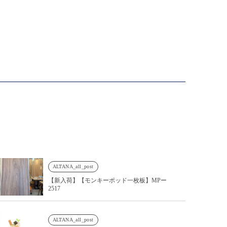
ALTANA_all_post
【新入荷】【モンキーポッド一枚板】MPー
2517
ALTANA_all_post