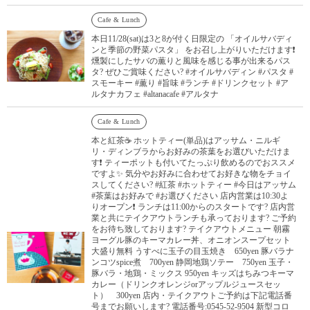
Cafe & Lunch
本日11/28(sat)は3と8が付く日限定の 「オイルサバディ
ンと季節の野菜パスタ」 をお召し上がりいただけます❗️
燻製にしたサバの薫りと風味を感じる事が出来るパス
タ? ぜひご賞味ください? #オイルサバディン #パスタ #
スモーキー #薫り #旨味 #ランチ #ドリンクセット #ア
ルタナカフェ #altanacafe #アルタナ
Cafe & Lunch
本と紅茶☕️ ホットティー(単品)はアッサム・ニルギ
リ・ディンブラからお好みの茶葉をお選びいただけま
す❗️ ティーポットも付いてたっぷり飲めるのでおススメ
ですよ✨ 気分やお好みに合わせてお好きな物をチョイ
スしてください? #紅茶 #ホットティー #今日はアッサム
#茶葉はお好みで #お選びください 店内営業は10:30よ
りオープン❗️ ランチは11:00からのスタートです? 店内営
業と共にテイクアウトランチも承っております? ご予約
をお待ち致しております? テイクアウトメニュー 朝霧
ヨーグル豚のキーマカレー丼、オニオンスープセット
大盛り無料 うすべに玉子の目玉焼き 650yen 豚バラナ
ンコツspice煮 700yen 静岡地鶏ソテー 750yen 玉子・
豚バラ・地鶏・ミックス 950yen キッズはちみつキーマ
カレー（ドリンクオレンジorアップルジュースセッ
ト） 300yen 店内・テイクアウトご予約は下記電話番
号までお願いします? 電話番号:0545-52-9504 新型コロ