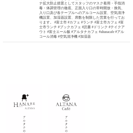
ナ拡大防止措置としてスタッフのマスク着用・手指消
毒・体調管理の徹底、正面入り口の常時開放・換気、
入り口及び各テーブルへのアルコール設置、空気清浄
機設置、加湿器設置、席数を制限した営業を行ってお
ります。 #富士市 #カフェ #ランチ #富士市カフェ #富
士市ランチ #ブックカフェ #読書 #ドリンク #テイクア
ウト #富士エール飯 #アルタナカフェ #altanacafe #アル
コール消毒 #空気清浄機 #加湿器