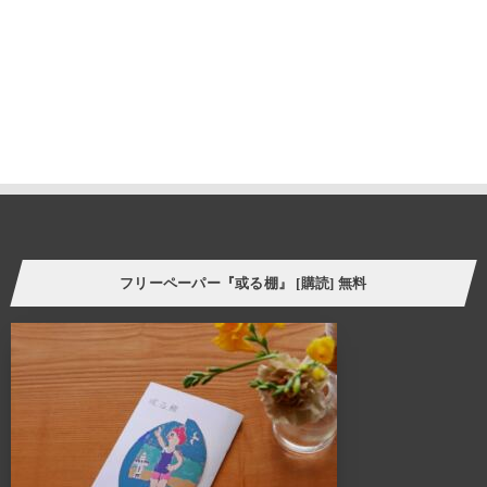
私たちの住まいや暮らしに欠かさず存在する「棚」は、家の
内装構成物であり、様々な生活用品を収納する機能を持ちます。
と同時に、住まう人の個性やアイデンティティーを
感じさせてくれる存在でもあります。
誰しも、人の家の本棚や飾り棚を見て、持ち主の趣味趣向の一端を
垣間見る体験をしたことがあるのではないでしょうか。
そういった意味で、「棚」はごく身近な自己表現の場と言えます。
今の自分の価値観にプラスして、より豊かな暮らし方の
ヒントをつかむことができたら。
フリーペーパー『或る棚』 [購読] 無料
様々なケーススタディーを自分に置き換えてリアルに感じさせてくれる
スペース、ALTANA（アルタナ）が誕生しました。
ALTANA（アルタナ）の名前の由来は、「或る棚」。
杓子定規の特定の棚ではなく、家の中に誰しもが持つ
「或るひとつの棚」を指し、同時に様々な可能性を
持つオルタナティブな空間であることも意味します。