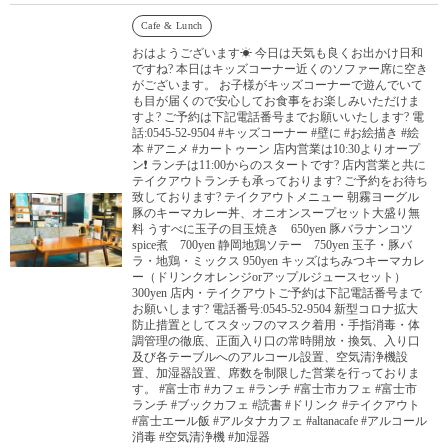
Cafe & Lunch
おはようございます☀ 今日は天気も良くお出かけ日和
ですね? 本日はキッズコーナー近くのソファー席に空き
がございます。 お子様がキッズコーナーで遊んでいて
も目が届くので安心してお食事をお楽しみいただけま
すよ? ご予約は下記電話番号までお願いいたします? 電
話:0545-52-9504 #キッズコーナー #壁に #お絵描き #絵
本 #アニメ #カートゥーン 店内営業は10:30よりオープ
ン❗️ ランチは11:00からのスタートです? 店内営業と共に
テイクアウトランチも承っております? ご予約をお待ち
致しております? テイクアウトメニュー 朝霧ヨーグル
豚のキーマカレー丼、オニオンスープセット大盛り無
料 うすべに玉子の目玉焼き 650yen 豚バラナンコツ
spice煮 700yen 静岡地鶏ソテー 750yen 玉子・豚バ
ラ・地鶏・ミックス 950yen キッズはちみつキーマカレ
ー（ドリンクオレンジorアップルジュースセット）
300yen 店内・テイクアウトご予約は下記電話番号まで
お願いします? 電話番号:0545-52-9504 新型コロナ拡大
防止措置としてスタッフのマスク着用・手指消毒・体
調管理の徹底、正面入り口の常時開放・換気、入り口
及び各テーブルへのアルコール設置、空気清浄機設
置、加湿器設置、席数を制限した営業を行っておりま
す。 #富士市 #カフェ #ランチ #富士市カフェ #富士市
ランチ #ブックカフェ #読書 #ドリンク #テイクアウト
#富士エール飯 #アルタナカフェ #altanacafe #アルコール
消毒 #空気清浄機 #加湿器