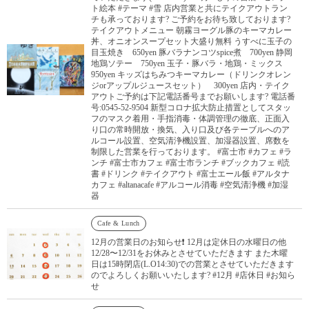
ト絵本 #テーマ #雪 店内営業と共にテイクアウトラン
チも承っております? ご予約をお待ち致しております?
テイクアウトメニュー 朝霧ヨーグル豚のキーマカレー
丼、オニオンスープセット大盛り無料 うすべに玉子の
目玉焼き 650yen 豚バラナンコツspice煮 700yen 静岡
地鶏ソテー 750yen 玉子・豚バラ・地鶏・ミックス
950yen キッズはちみつキーマカレー（ドリンクオレン
ジorアップルジュースセット） 300yen 店内・テイク
アウトご予約は下記電話番号までお願いします? 電話番
号:0545-52-9504 新型コロナ拡大防止措置としてスタッ
フのマスク着用・手指消毒・体調管理の徹底、正面入
り口の常時開放・換気、入り口及び各テーブルへのア
ルコール設置、空気清浄機設置、加湿器設置、席数を
制限した営業を行っております。 #富士市 #カフェ #ラ
ンチ #富士市カフェ #富士市ランチ #ブックカフェ #読
書 #ドリンク #テイクアウト #富士エール飯 #アルタナ
カフェ #altanacafe #アルコール消毒 #空気清浄機 #加湿
器
Cafe & Lunch
12月の営業日のお知らせ❗️ 12月は定休日の水曜日の他
12/28〜12/31をお休みとさせていただきます また木曜
日は15時閉店(L.O14:30)での営業とさせていただきます
のでよろしくお願いいたします? #12月 #店休日 #お知ら
せ