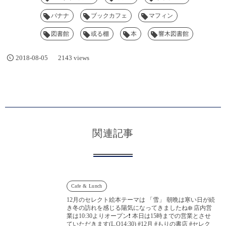
バナナ
ブックカフェ
マフィン
図書館
或る棚
本
響木図書館
2018-08-05
2143 views
関連記事
Cafe & Lunch
12月のセレクト絵本テーマは 「雪」 朝晩は寒い日が続
き冬の訪れを感じる陽気になってきましたね❄️ 店内営
業は10:30よりオープン❗️ 本日は15時までの営業とさせ
ていただきます(L.O14:30) #12月 #もりの書店 #セレク