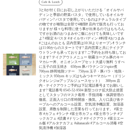
Cafe & Lunch
3と8が付く日にお召し上がりいただける「オイルサバ
ディンと季節の野菜パスタ」で使用しているオイルサ
バディン? パスタで使用しているのはナチュラルタイプ
の物ですが種類は全部で4種類❗️ 店内で販売も行ってお
りますが 様々な料理に使う事が出来るのではもちろん
ですがお酒のおつまみやご飯にかけても美味しいです
よ? #限定 #パスタ #オイルサバディン #料理 #おつまみ
#ごはんのおとも 店内営業は10:30よりオープン❗️ ランチ
は11:00からのスタートです? 店内営業と共にテイクア
ウトランチも承っております? ご予約をお待ち致してお
ります? テイクアウトメニュー 朝霧ヨーグル豚のキー
マカレー丼、オニオンスープセット大盛り無料 うすべ
に玉子の目玉焼き 650yen 豚バラナンコツspice煮
700yen 静岡地鶏ソテー 750yen 玉子・豚バラ・地鶏・
ミックス 950yen キッズはちみつキーマカレー（ドリン
クオレンジorアップルジュースセット） 300yen 店
内・テイクアウトご予約は下記電話番号までお願いし
ます? 電話番号:0545-52-9504 新型コロナ拡大防止措置
としてスタッフのマスク着用・手指消毒・体調管理の
徹底、正面入り口の常時開放・換気、入り口及び各テ
ーブルへのアルコール設置、空気清浄機設置、加湿器
設置、席数を制限した営業を行っております。 #富士
市 #カフェ #ランチ #富士市カフェ #富士市ランチ #ブ
ックカフェ #読書 #ドリンク #テイクアウト #富士エー
ル飯 #アルタナカフェ #altanacafe #アルコール消毒 #空
気清浄機 #加湿器