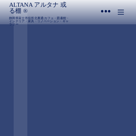
ALTANA アルタナ 或
•
る棚 ®︎
静岡県富士市役所北裏通|カフェ・図書館・
インテリア・家具・リノベーション・ギャ
ラリー