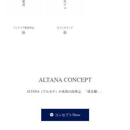
インテリア家具Shop
カフェ＆ランチ
ALTANA CONCEPT
ALTANA（アルタナ）の名前の由来は、「或る棚」。
一日の、もっと言えば一生の大半を過ごす家の中。
家での時間は、より快適で満足度の高い暮らしであることが
コンセプトShow
私たちの永遠のテーマであり、願いです。