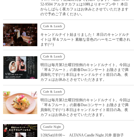
52-9504 アルタナカフェは10時よりオープン中！ 本日
からしばらく夜カフェはお休みとさせていただきます
ので予めご了承ください。
Cafe & Lunch
キャンドルナイト始まりました！ 本日のキャンドルナ
イトは 琴＆フルート 素敵な音色のハーモニーで癒され
ます(^^)
Cafe & Lunch
明日は毎月第3土曜日恒例のキャンドルナイト。今回は
「琴＆フルート」の新春Duoコンサート お陰さまで満
員御礼です(^^) 本日はキャンドルナイト前日の為、夜
カフェはお休みとさせていただきます。
Cafe & Lunch
明日は毎月第3土曜日恒例のキャンドルナイト。今回は
「琴＆フルート」の新春Duoコンサート お陰さまで満
員御礼です(^^) 本日はキャンドルナイト前日の為、夜
カフェはお休みとさせていただきます。
Candle Night
1/20(Sat)18:00～ ALTANA Candle Night 川井 亜弥子