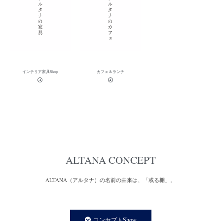
インテリア家具Shop
カフェ＆ランチ
ALTANA CONCEPT
ALTANA（アルタナ）の名前の由来は、「或る棚」。
一日の、もっと言えば一生の大半を過ごす家の中。
家での時間は、より快適で満足度の高い暮らしであることが
コンセプトShow