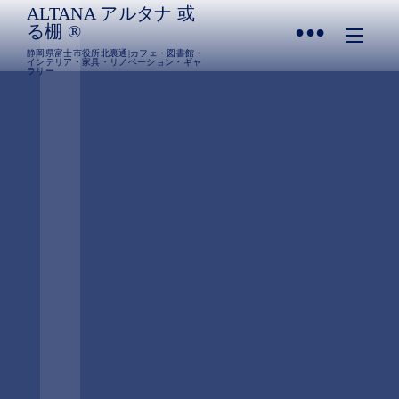
ALTANA アルタナ 或
•
る棚 ®︎
静岡県富士市役所北裏通|カフェ・図書館・
インテリア・家具・リノベーション・ギャ
ラリー