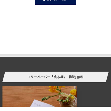
私たちの永遠のテーマであり、願いです。
私たちの住まいや暮らしに欠かさず存在する「棚」は、家の
内装構成物であり、様々な生活用品を収納する機能を持ちます。
と同時に、住まう人の個性やアイデンティティーを
感じさせてくれる存在でもあります。
誰しも、人の家の本棚や飾り棚を見て、持ち主の趣味趣向の一端を
垣間見る体験をしたことがあるのではないでしょうか。
そういった意味で、「棚」はごく身近な自己表現の場と言えます。
今の自分の価値観にプラスして、より豊かな暮らし方の
ヒントをつかむことができたら。
フリーペーパー『或る棚』 [購読] 無料
様々なケーススタディーを自分に置き換えてリアルに感じさせてくれる
スペース、ALTANA（アルタナ）が誕生しました。
ALTANA（アルタナ）の名前の由来は、「或る棚」。