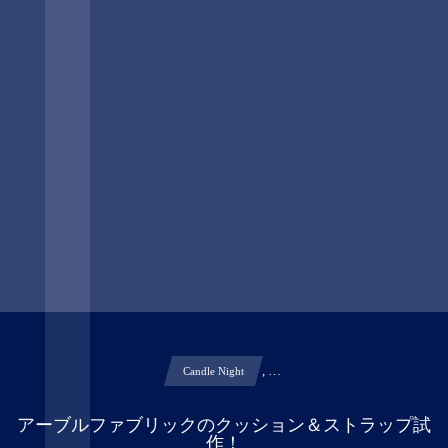
, …
Candle Night
アーブルファブリックのクッション＆ストラップ試
作！