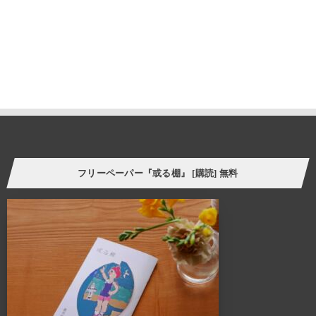
内装構成物であり、様々な生活用品を収納する機能を持ちます。
と同時に、住まう人の個性やアイデンティティーを
感じさせてくれる存在でもあります。
誰しも、人の家の本棚や飾り棚を見て、持ち主の趣味趣向の一端を
垣間見る体験をしたことがあるのではないでしょうか。
そういった意味で、「棚」はごく身近な自己表現の場と言えます。
今の自分の価値観にプラスして、より豊かな暮らし方の
ヒントをつかむことができたら。
フリーペーパー『或る棚』 [購読] 無料
様々なケーススタディーを自分に置き換えてリアルに感じさせてくれる
スペース、ALTANA（アルタナ）が誕生しました。
ALTANA（アルタナ）の名前の由来は、「或る棚」。
杓子定規の特定の棚ではなく、家の中に誰しもが持つ
「或るひとつの棚」を指し、同時に様々な可能性を
持つオルタナティブな空間であることも意味します。