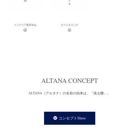
インテリア家具Shop
カフェ＆ランチ
ALTANA CONCEPT
ALTANA（アルタナ）の名前の由来は、「或る棚」。
一日の、もっと言えば一生の大半を過ごす家の中。
家での時間は、より快適で満足度の高い暮らしであることが
コンセプトShow
私たちの永遠のテーマであり、願いです。
私たちの住まいや暮らしに欠かさず存在する「棚」は、家の