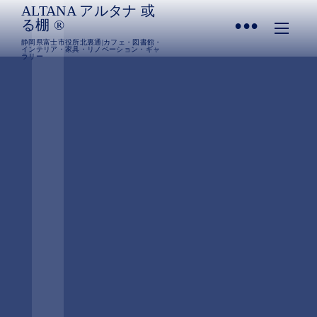
ALTANA アルタナ 或
•
る棚 ®︎
静岡県富士市役所北裏通|カフェ・図書館・
インテリア・家具・リノベーション・ギャ
ラリー