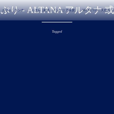
り - ALTANA アルタナ 或
カフェ｜ランチ
ハナレ | 家具・インテリア雑貨
MUKUTEN | 天然木
Tagged