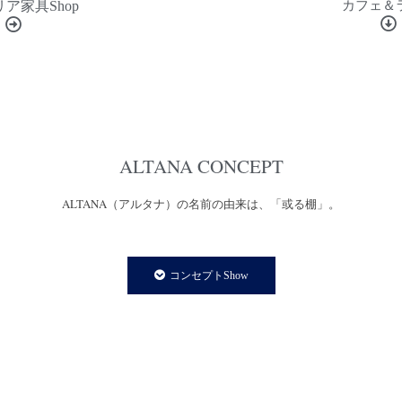
ア家具Shop
カフェ＆
ALTANA CONCEPT
ALTANA（アルタナ）の名前の由来は、「或る棚」。
一日の、もっと言えば一生の大半を過ごす家の中。
コンセプトShow
家での時間は、より快適で満足度の高い暮らしであることが
私たちの永遠のテーマであり、願いです。
私たちの住まいや暮らしに欠かさず存在する「棚」は、家の
内装構成物であり、様々な生活用品を収納する機能を持ちます。
と同時に、住まう人の個性やアイデンティティーを