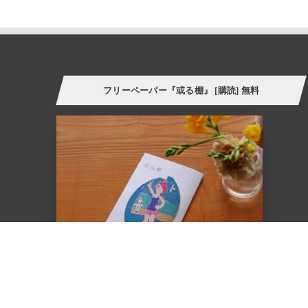
フリーペーパー『或る棚』 [購読] 無料