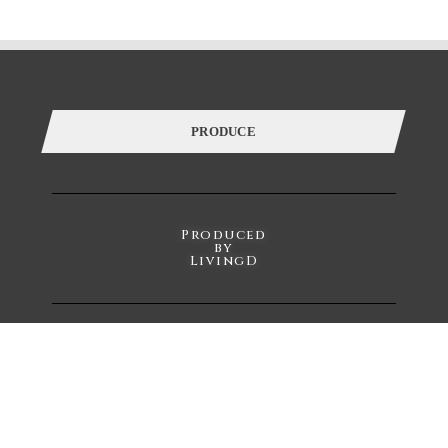
感じさせてくれる存在でもあります。
誰しも、人の家の本棚や飾り棚を見て、持ち主の趣味趣向の一端を
垣間見る体験をしたことがあるのではないでしょうか。
PRODUCE
そういった意味で、「棚」はごく身近な自己表現の場と言えます。
今の自分の価値観にプラスして、より豊かな暮らし方の
ヒントをつかむことができたら。
Produced
by
LivingD
様々なケーススタディーを自分に置き換えてリアルに感じさせてくれる
スペース、ALTANA（アルタナ）が誕生しました。
https://livingd.jp
ALTANA（アルタナ）の名前の由来は、「或る棚」。
杓子定規の特定の棚ではなく、家の中に誰しもが持つ
「或るひとつの棚」を指し、同時に様々な可能性を