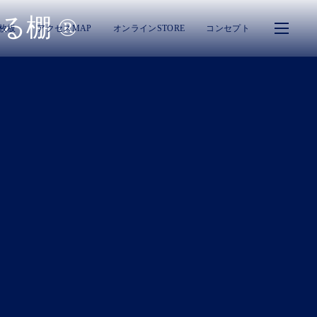
る棚 ®︎
一枚板
アクセスMAP
オンラインSTORE
コンセプト