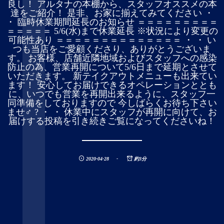
良し！ アルタナの本棚から、スタッフオススメの本
達をご紹介！ 是非、お家に揃えてみてください ・
・ 臨時休業期間延長のお知らせ ＝＝＝＝＝＝＝＝＝
＝＝＝＝＝ 5/6(水)まで休業延長 ※状況により変更の
可能性あり ＝＝＝＝＝＝＝＝＝＝＝＝＝＝ ・ ・ い
つも当店をご愛顧くださり、ありがとうございま
す。 お客様、店舗近隣地域およびスタッフへの感染
防止の為、営業再開について5/6日まで延期とさせて
いただきます。 新テイクアウトメニューも出来てい
ます！ 安心してお届けできるオペレーションととも
に、いつでも営業を再開出来るように、スタッフ一
同準備をしておりますので 今しばらくお待ち下さい
ませ‍♂️ ?️ ・ ・ 休業中にスタッフが再開に向けて、お
届けする投稿を引き続きご覧になってくださいね！
2020-04-28
約3分