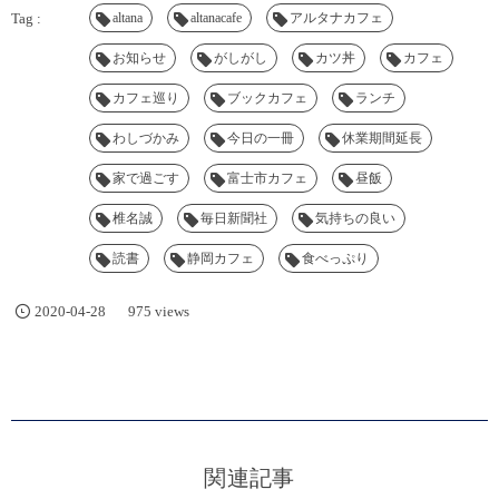
altana
altanacafe
アルタナカフェ
お知らせ
がしがし
カツ丼
カフェ
カフェ巡り
ブックカフェ
ランチ
わしづかみ
今日の一冊
休業期間延長
家で過ごす
富士市カフェ
昼飯
椎名誠
毎日新聞社
気持ちの良い
読書
静岡カフェ
食べっぷり
2020-04-28
975 views
関連記事