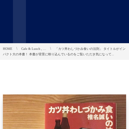
HOME
Cafe & Lunch , …
「カツ丼わしづかみ食いの法則」 タイトルがイン
パクト大の本書！ 本書が背景に映り込んでいるのをご覧いただき気になって...