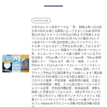
Cafe & Lunch
12月のセレクト絵本テーマは 「雪」 朝晩は寒い日が続
き冬の訪れを感じる陽気になってきましたね❄️ 店内営
業は10:30よりオープン❗️ 本日は15時までの営業とさせ
ていただきます(L.O14:30) #12月 #もりの書店 #セレク
ト絵本 #テーマ #雪 店内営業と共にテイクアウトラン
チも承っております? ご予約をお待ち致しております?
テイクアウトメニュー 朝霧ヨーグル豚のキーマカレー
丼、オニオンスープセット大盛り無料 うすべに玉子の
目玉焼き 650yen 豚バラナンコツspice煮 700yen 静岡
地鶏ソテー 750yen 玉子・豚バラ・地鶏・ミックス
950yen キッズはちみつキーマカレー（ドリンクオレン
ジorアップルジュースセット） 300yen 店内・テイク
アウトご予約は下記電話番号までお願いします? 電話番
号:0545-52-9504 新型コロナ拡大防止措置としてスタッ
フのマスク着用・手指消毒・体調管理の徹底、正面入
り口の常時開放・換気、入り口及び各テーブルへのア
ルコール設置、空気清浄機設置、加湿器設置、席数を
制限した営業を行っております。 #富士市 #カフェ #ラ
ンチ #富士市カフェ #富士市ランチ #ブックカフェ #読
書 #ドリンク #テイクアウト #富士エール飯 #アルタナ
カフェ #altanacafe #アルコール消毒 #空気清浄機 #加湿