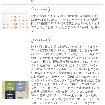
器
Cafe & Lunch
12月の営業日のお知らせ❗️ 12月は定休日の水曜日の他
12/28〜12/31をお休みとさせていただきます また木曜
日は15時閉店(L.O14:30)での営業とさせていただきます
のでよろしくお願いいたします? #12月 #店休日 #お知ら
せ
Cafe & Lunch
3と8が付く日にお召し上がりいただける「オイルサバ
ディンと季節の野菜パスタ」で使用しているオイルサ
バディン? パスタで使用しているのはナチュラルタイプ
の物ですが種類は全部で4種類❗️ 店内で販売も行ってお
りますが 様々な料理に使う事が出来るのではもちろん
ですがお酒のおつまみやご飯にかけても美味しいです
よ? #限定 #パスタ #オイルサバディン #料理 #おつまみ
#ごはんのおとも 店内営業は10:30よりオープン❗️ ランチ
は11:00からのスタートです? 店内営業と共にテイクア
ウトランチも承っております? ご予約をお待ち致してお
ります? テイクアウトメニュー 朝霧ヨーグル豚のキー
マカレー丼、オニオンスープセット大盛り無料 うすべ
に玉子の目玉焼き 650yen 豚バラナンコツspice煮
700yen 静岡地鶏ソテー 750yen 玉子・豚バラ・地鶏・
ミックス 950yen キッズはちみつキーマカレー（ドリン
クオレンジorアップルジュースセット） 300yen 店