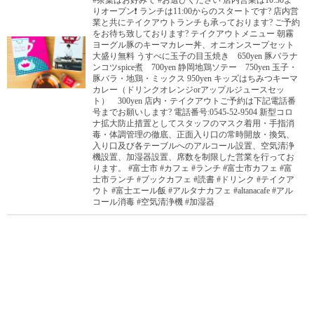
りオープン❗️ ランチは11:00からのスタートです? 店内営
業と共にテイクアウトランチも承っております? ご予約
をお待ち致しております? テイクアウトメニュー 朝霧
ヨーグル豚のキーマカレー丼、オニオンスープセット
大盛り無料 うすべに玉子の目玉焼き 650yen 豚バラナ
ンコツspice煮 700yen 静岡地鶏ソテー 750yen 玉子・
豚バラ・地鶏・ミックス 950yen キッズはちみつキーマ
カレー（ドリンクオレンジorアップルジュースセッ
ト） 300yen 店内・テイクアウトご予約は下記電話番
号までお願いします? 電話番号:0545-52-9504 新型コロ
ナ拡大防止措置としてスタッフのマスク着用・手指消
毒・体調管理の徹底、正面入り口の常時開放・換気、
入り口及び各テーブルへのアルコール設置、空気清浄
機設置、加湿器設置、席数を制限した営業を行ってお
ります。 #富士市 #カフェ #ランチ #富士市カフェ #富
士市ランチ #ブックカフェ #読書 #ドリンク #テイクア
ウト #富士エール飯 #アルタナカフェ #altanacafe #アル
コール消毒 #空気清浄機 #加湿器