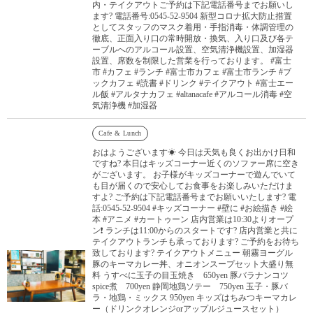
内・テイクアウトご予約は下記電話番号までお願いし
ます? 電話番号:0545-52-9504 新型コロナ拡大防止措置
としてスタッフのマスク着用・手指消毒・体調管理の
徹底、正面入り口の常時開放・換気、入り口及び各テ
ーブルへのアルコール設置、空気清浄機設置、加湿器
設置、席数を制限した営業を行っております。 #富士
市 #カフェ #ランチ #富士市カフェ #富士市ランチ #ブ
ックカフェ #読書 #ドリンク #テイクアウト #富士エー
ル飯 #アルタナカフェ #altanacafe #アルコール消毒 #空
気清浄機 #加湿器
Cafe & Lunch
おはようございます☀ 今日は天気も良くお出かけ日和
ですね? 本日はキッズコーナー近くのソファー席に空き
がございます。 お子様がキッズコーナーで遊んでいて
も目が届くので安心してお食事をお楽しみいただけま
すよ? ご予約は下記電話番号までお願いいたします? 電
話:0545-52-9504 #キッズコーナー #壁に #お絵描き #絵
本 #アニメ #カートゥーン 店内営業は10:30よりオープ
ン❗️ ランチは11:00からのスタートです? 店内営業と共に
テイクアウトランチも承っております? ご予約をお待ち
致しております? テイクアウトメニュー 朝霧ヨーグル
豚のキーマカレー丼、オニオンスープセット大盛り無
料 うすべに玉子の目玉焼き 650yen 豚バラナンコツ
spice煮 700yen 静岡地鶏ソテー 750yen 玉子・豚バ
ラ・地鶏・ミックス 950yen キッズはちみつキーマカレ
ー（ドリンクオレンジorアップルジュースセット）