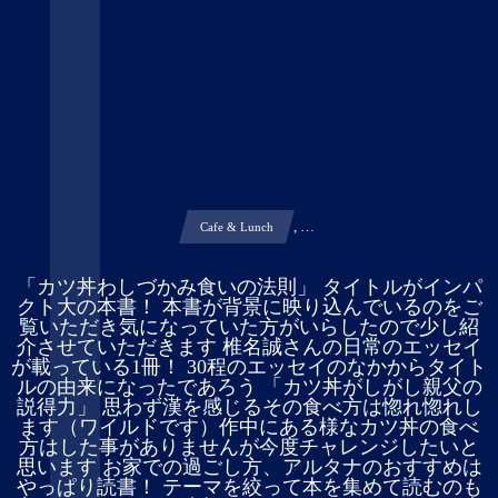
, …
Cafe & Lunch
「カツ丼わしづかみ食いの法則」 タイトルがインパ
クト大の本書！ 本書が背景に映り込んでいるのをご
覧いただき気になっていた方がいらしたので少し紹
介させていただきます 椎名誠さんの日常のエッセイ
が載っている1冊！ 30程のエッセイのなかからタイト
ルの由来になったであろう 「カツ丼がしがし親父の
説得力」 思わず漢を感じるその食べ方は惚れ惚れし
ます（ワイルドです）作中にある様なカツ丼の食べ
方はした事がありませんが今度チャレンジしたいと
思います お家での過ごし方、アルタナのおすすめは
やっぱり読書！ テーマを絞って本を集めて読むのも