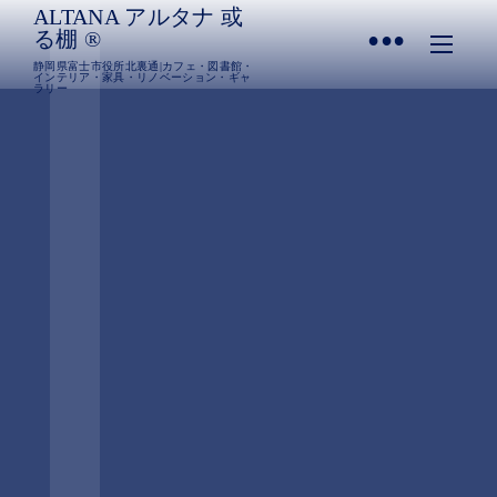
ALTANA アルタナ 或
•
る棚 ®︎
静岡県富士市役所北裏通|カフェ・図書館・
インテリア・家具・リノベーション・ギャ
ラリー