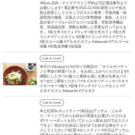
300yen 店内・テイクアウトご予約は下記電話番号まで
お願いします? 電話番号:0545-52-9504 新型コロナ拡大
防止措置としてスタッフのマスク着用・手指消毒・体
調管理の徹底、正面入り口の常時開放・換気、入り口
及び各テーブルへのアルコール設置、空気清浄機設
置、加湿器設置、席数を制限した営業を行っておりま
す。 #富士市 #カフェ #ランチ #富士市カフェ #富士市
ランチ #ブックカフェ #読書 #ドリンク #テイクアウト
#富士エール飯 #アルタナカフェ #altanacafe #アルコール
消毒 #空気清浄機 #加湿器
Cafe & Lunch
本日11/28(sat)は3と8が付く日限定の 「オイルサバディ
ンと季節の野菜パスタ」 をお召し上がりいただけます❗️
燻製にしたサバの薫りと風味を感じる事が出来るパス
タ? ぜひご賞味ください? #オイルサバディン #パスタ #
スモーキー #薫り #旨味 #ランチ #ドリンクセット #ア
ルタナカフェ #altanacafe #アルタナ
Cafe & Lunch
本と紅茶☕️ ホットティー(単品)はアッサム・ニルギ
リ・ディンブラからお好みの茶葉をお選びいただけま
す❗️ ティーポットも付いてたっぷり飲めるのでおススメ
ですよ✨ 気分やお好みに合わせてお好きな物をチョイ
スしてください? #紅茶 #ホットティー #今日はアッサム
#茶葉はお好みで #お選びください 店内営業は10:30よ