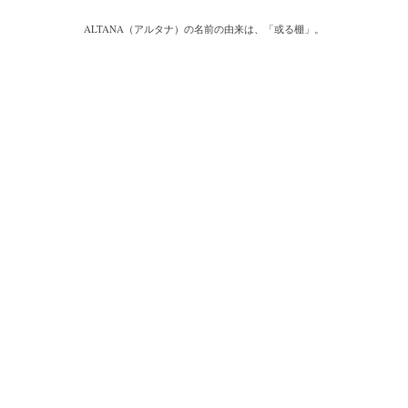
ALTANA（アルタナ）の名前の由来は、「或る棚」。
一日の、もっと言えば一生の大半を過ごす家の中。
家での時間は、より快適で満足度の高い暮らしであることが
コンセプトShow
私たちの永遠のテーマであり、願いです。
私たちの住まいや暮らしに欠かさず存在する「棚」は、家の
内装構成物であり、様々な生活用品を収納する機能を持ちます。
と同時に、住まう人の個性やアイデンティティーを
感じさせてくれる存在でもあります。
誰しも、人の家の本棚や飾り棚を見て、持ち主の趣味趣向の一端を
垣間見る体験をしたことがあるのではないでしょうか。
そういった意味で、「棚」はごく身近な自己表現の場と言えます。
今の自分の価値観にプラスして、より豊かな暮らし方の
ヒントをつかむことができたら。
フリーペーパー『或る棚』 [購読] 無料