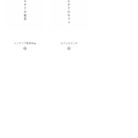
インテリア家具Shop
カフェ＆ランチ
ALTANA CONCEPT
ALTANA（アルタナ）の名前の由来は、「或る棚」。
一日の、もっと言えば一生の大半を過ごす家の中。
家での時間は、より快適で満足度の高い暮らしであることが
コンセプトShow