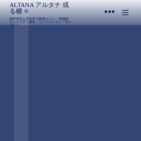
ALTANA アルタナ 或
•
る棚 ®︎
静岡県富士市役所北裏通|カフェ・図書館・
インテリア・家具・リノベーション・ギャ
ラリー