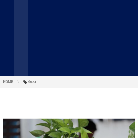
HOME
altana