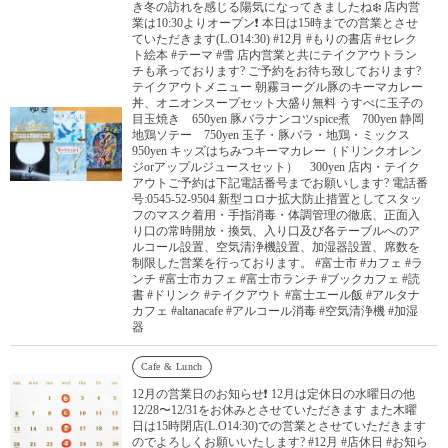
き冬の訪れを感じる陽気になってきましたね❄️ 店内営
業は10:30よりオープン❗️ 本日は15時までの営業とさせ
ていただきます(L.O14:30) #12月 #もりの書店 #セレク
ト絵本 #テーマ #雪 店内営業と共にテイクアウトラン
チも承っております? ご予約をお待ち致しております?
テイクアウトメニュー 朝霧ヨーグル豚のキーマカレー
丼、オニオンスープセット大盛り無料 うすべに玉子の
目玉焼き 650yen 豚バラナンコツspice煮 700yen 静岡
地鶏ソテー 750yen 玉子・豚バラ・地鶏・ミックス
950yen キッズはちみつキーマカレー（ドリンクオレン
ジorアップルジュースセット） 300yen 店内・テイク
アウトご予約は下記電話番号までお願いします? 電話番
号:0545-52-9504 新型コロナ拡大防止措置としてスタッ
フのマスク着用・手指消毒・体調管理の徹底、正面入
り口の常時開放・換気、入り口及び各テーブルへのア
ルコール設置、空気清浄機設置、加湿器設置、席数を
制限した営業を行っております。 #富士市 #カフェ #ラ
ンチ #富士市カフェ #富士市ランチ #ブックカフェ #読
書 #ドリンク #テイクアウト #富士エール飯 #アルタナ
カフェ #altanacafe #アルコール消毒 #空気清浄機 #加湿
器
Cafe & Lunch
12月の営業日のお知らせ❗️ 12月は定休日の水曜日の他
12/28〜12/31をお休みとさせていただきます また木曜
日は15時閉店(L.O14:30)での営業とさせていただきます
のでよろしくお願いいたします? #12月 #店休日 #お知ら