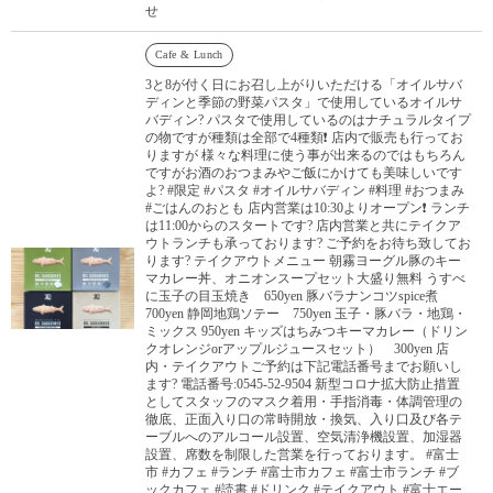
せ
Cafe & Lunch
3と8が付く日にお召し上がりいただける「オイルサバ
ディンと季節の野菜パスタ」で使用しているオイルサ
バディン? パスタで使用しているのはナチュラルタイプ
の物ですが種類は全部で4種類❗️ 店内で販売も行ってお
りますが 様々な料理に使う事が出来るのではもちろん
ですがお酒のおつまみやご飯にかけても美味しいです
よ? #限定 #パスタ #オイルサバディン #料理 #おつまみ
#ごはんのおとも 店内営業は10:30よりオープン❗️ ランチ
は11:00からのスタートです? 店内営業と共にテイクア
ウトランチも承っております? ご予約をお待ち致してお
ります? テイクアウトメニュー 朝霧ヨーグル豚のキー
マカレー丼、オニオンスープセット大盛り無料 うすべ
に玉子の目玉焼き 650yen 豚バラナンコツspice煮
700yen 静岡地鶏ソテー 750yen 玉子・豚バラ・地鶏・
ミックス 950yen キッズはちみつキーマカレー（ドリン
クオレンジorアップルジュースセット） 300yen 店
内・テイクアウトご予約は下記電話番号までお願いし
ます? 電話番号:0545-52-9504 新型コロナ拡大防止措置
としてスタッフのマスク着用・手指消毒・体調管理の
徹底、正面入り口の常時開放・換気、入り口及び各テ
ーブルへのアルコール設置、空気清浄機設置、加湿器
設置、席数を制限した営業を行っております。 #富士
市 #カフェ #ランチ #富士市カフェ #富士市ランチ #ブ
ックカフェ #読書 #ドリンク #テイクアウト #富士エー