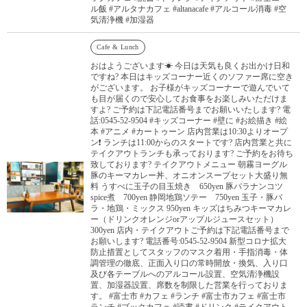
ル飯 #アルタナカフェ #altanacafe #アルコール消毒 #空
気清浄機 #加湿器
Cafe & Lunch
おはようございます☀ 今日は天気も良くお出かけ日和
ですね? 本日はキッズコーナー近くのソファー席に空き
がございます。 お子様がキッズコーナーで遊んでいて
も目が届くので安心してお食事をお楽しみいただけま
すよ? ご予約は下記電話番号までお願いいたします? 電
話:0545-52-9504 #キッズコーナー #壁に #お絵描き #絵
本 #アニメ #カートゥーン 店内営業は10:30よりオープ
ン❗️ ランチは11:00からのスタートです? 店内営業と共に
テイクアウトランチも承っております? ご予約をお待ち
致しております? テイクアウトメニュー 朝霧ヨーグル
豚のキーマカレー丼、オニオンスープセット大盛り無
料 うすべに玉子の目玉焼き 650yen 豚バラナンコツ
spice煮 700yen 静岡地鶏ソテー 750yen 玉子・豚バ
ラ・地鶏・ミックス 950yen キッズはちみつキーマカレ
ー（ドリンクオレンジorアップルジュースセット）
300yen 店内・テイクアウトご予約は下記電話番号まで
お願いします? 電話番号:0545-52-9504 新型コロナ拡大
防止措置としてスタッフのマスク着用・手指消毒・体
調管理の徹底、正面入り口の常時開放・換気、入り口
及び各テーブルへのアルコール設置、空気清浄機設
置、加湿器設置、席数を制限した営業を行っておりま
す。 #富士市 #カフェ #ランチ #富士市カフェ #富士市
ランチ #ブックカフェ #読書 #ドリンク #テイクアウト