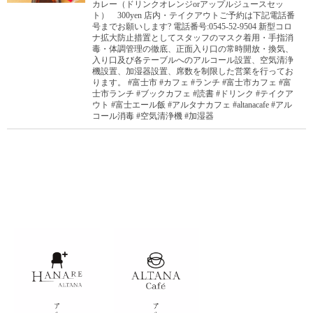
カレー（ドリンクオレンジorアップルジュースセッ
ト） 300yen 店内・テイクアウトご予約は下記電話番
号までお願いします? 電話番号:0545-52-9504 新型コロ
ナ拡大防止措置としてスタッフのマスク着用・手指消
毒・体調管理の徹底、正面入り口の常時開放・換気、
入り口及び各テーブルへのアルコール設置、空気清浄
機設置、加湿器設置、席数を制限した営業を行ってお
ります。 #富士市 #カフェ #ランチ #富士市カフェ #富
士市ランチ #ブックカフェ #読書 #ドリンク #テイクア
ウト #富士エール飯 #アルタナカフェ #altanacafe #アル
コール消毒 #空気清浄機 #加湿器