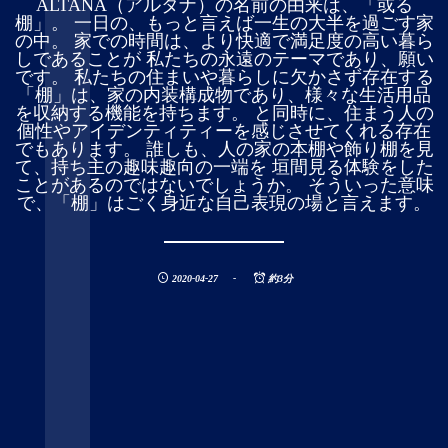
ALTANA（アルタナ）の名前の由来は、「或る
棚」。 一日の、もっと言えば一生の大半を過ごす家
の中。 家での時間は、より快適で満足度の高い暮ら
しであることが 私たちの永遠のテーマであり、願い
です。 私たちの住まいや暮らしに欠かさず存在する
「棚」は、家の内装構成物であり、様々な生活用品
を収納する機能を持ちます。 と同時に、住まう人の
個性やアイデンティティーを感じさせてくれる存在
でもあります。 誰しも、人の家の本棚や飾り棚を見
て、持ち主の趣味趣向の一端を 垣間見る体験をした
ことがあるのではないでしょうか。 そういった意味
で、「棚」はごく身近な自己表現の場と言えます。
2020-04-27
約3分