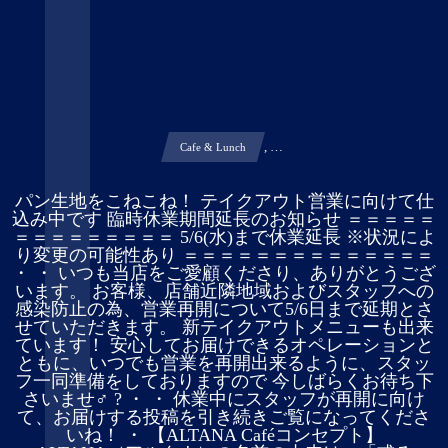
, …
Cafe & Lunch
パン生地をこねこね！ テイクアウト営業に向けて仕
込み中です 臨時休業期間延長のお知らせ ＝＝＝＝＝
＝＝＝＝＝＝＝＝＝ 5/6(水)まで休業延長 ※状況によ
り変更の可能性あり ＝＝＝＝＝＝＝＝＝＝＝＝＝＝
・ ・ いつも当店をご愛顧くださり、ありがとうござ
います。 お客様、店舗近隣地域およびスタッフへの
感染防止の為、営業再開について5/6日まで延期とさ
せていただきます。 新テイクアウトメニューも出来
ています！ 安心してお届けできるオペレーションと
ともに、いつでも営業を再開出来るように、スタッ
フ一同準備をしておりますので 今しばらくお待ち下
さいませ‍♂️ ?️ ・ ・ 休業中にスタッフが再開に向け
て、お届けする投稿を引き続きご覧になってくださ
いね！ ・ 【ALTANA Caféコンセプト】