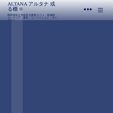
ALTANA アルタナ 或
•
る棚 ®︎
静岡県富士市役所北裏通|カフェ・図書館・
インテリア・家具・リノベーション・ギャ
ラリー