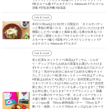
#富士エール飯 #アルタナカフェ #altanacafe #アルコール
消毒 #空気清浄機 #加湿器
Cafe & Lunch
本日11/28(sat)は3と8が付く日限定の 「オイルサバディ
ンと季節の野菜パスタ」 をお召し上がりいただけます❗️
燻製にしたサバの薫りと風味を感じる事が出来るパス
タ? ぜひご賞味ください? #オイルサバディン #パスタ #
スモーキー #薫り #旨味 #ランチ #ドリンクセット #ア
ルタナカフェ #altanacafe #アルタナ
Cafe & Lunch
本と紅茶☕️ ホットティー(単品)はアッサム・ニルギ
リ・ディンブラからお好みの茶葉をお選びいただけま
す❗️ ティーポットも付いてたっぷり飲めるのでおススメ
ですよ✨ 気分やお好みに合わせてお好きな物をチョイ
スしてください? #紅茶 #ホットティー #今日はアッサム
#茶葉はお好みで #お選びください 店内営業は10:30よ
りオープン❗️ ランチは11:00からのスタートです? 店内営
業と共にテイクアウトランチも承っております? ご予約
をお待ち致しております? テイクアウトメニュー 朝霧
ヨーグル豚のキーマカレー丼、オニオンスープセット
大盛り無料 うすべに玉子の目玉焼き 650yen 豚バラナ
ンコツspice煮 700yen 静岡地鶏ソテー 750yen 玉子・
豚バラ・地鶏・ミックス 950yen キッズはちみつキーマ