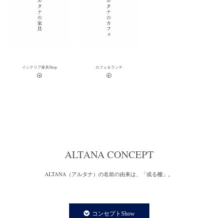
インテリア家具Shop
カフェ＆ランチ
ALTANA CONCEPT
ALTANA（アルタナ）の名前の由来は、「或る棚」。
一日の、もっと言えば一生の大半を過ごす家の中。
家での時間は、より快適で満足度の高い暮らしであることが
コンセプトShow
私たちの永遠のテーマであり、願いです。