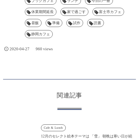
ブックカフェ
ランチ
今日の一冊
休業期間延長
家で過ごす
富士市カフェ
昼飯
準備
試作
読書
静岡カフェ
2020-04-27
960 views
関連記事
Cafe & Lunch
12月のセレクト絵本テーマは 「雪」 朝晩は寒い日が続