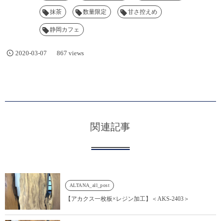
抹茶
数量限定
甘さ控えめ
静岡カフェ
2020-03-07
867 views
関連記事
ALTANA_all_post
【アカクス一枚板×レジン加工】＜AKS-2403＞