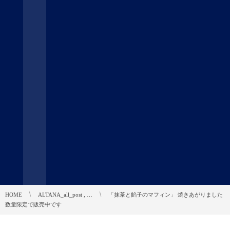
HOME
ALTANA_all_post , …
「抹茶と餡子のマフィン」 焼きあがりました
数量限定で販売中です