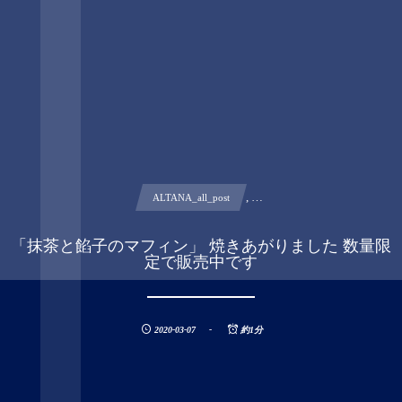
, …
ALTANA_all_post
「抹茶と餡子のマフィン」 焼きあがりました 数量限
定で販売中です
2020-03-07
約1分