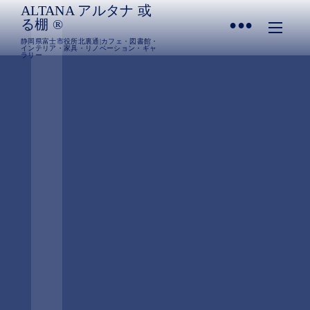
ALTANA アルタナ 或
•
る棚 ®︎
静岡県富士市役所北裏通|カフェ・図書館・
インテリア・家具・リノベーション・ギャ
ラリー