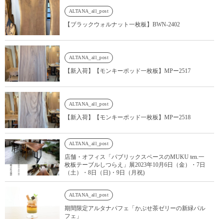
ALTANA_all_post
【ブラックウォルナット一枚板】BWN-2402
ALTANA_all_post
【新入荷】【モンキーポッド一枚板】MPー2517
ALTANA_all_post
【新入荷】【モンキーポッド一枚板】MPー2518
ALTANA_all_post
店舗・オフィス「パブリックスペースのMUKU ten.一
枚板テーブルしつらえ」展2023年10月6日（金）・7日
（土）・8日（日)・9日（月祝)
ALTANA_all_post
期間限定アルタナパフェ「かぶせ茶ゼリーの新緑パル
フェ」