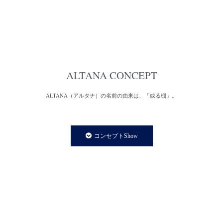
ALTANA CONCEPT
ALTANA（アルタナ）の名前の由来は、「或る棚」。
一日の、もっと言えば一生の大半を過ごす家の中。
家での時間は、より快適で満足度の高い暮らしであることが
コンセプトShow
私たちの永遠のテーマであり、願いです。
私たちの住まいや暮らしに欠かさず存在する「棚」は、家の
内装構成物であり、様々な生活用品を収納する機能を持ちます。
と同時に、住まう人の個性やアイデンティティーを
感じさせてくれる存在でもあります。
誰しも、人の家の本棚や飾り棚を見て、持ち主の趣味趣向の一端を