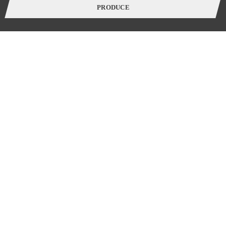
過ごすほど五感が磨かれていくことでしょう。
PRODUCE
Produced
by
LivingD
https://livingd.jp
MENU
TOP