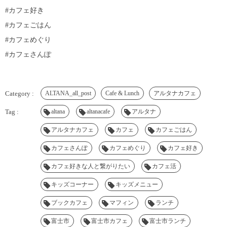
#カフェ好き
#カフェごはん
#カフェめぐり
#カフェさんぽ
ALTANA_all_post
Cafe & Lunch
アルタナカフェ
altana
altanacafe
アルタナ
アルタナカフェ
カフェ
カフェごはん
カフェさんぽ
カフェめぐり
カフェ好き
カフェ好きな人と繋がりたい
カフェ活
キッズコーナー
キッズメニュー
ブックカフェ
マフィン
ランチ
富士市
富士市カフェ
富士市ランチ