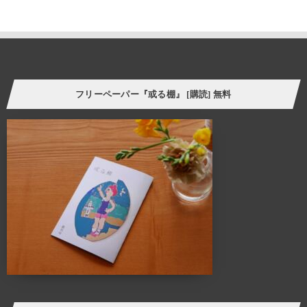
垣間見る体験をしたことがあるのではないでしょうか。
そういった意味で、「棚」はごく身近な自己表現の場と言えます。
今の自分の価値観にプラスして、より豊かな暮らし方の
ヒントをつかむことができたら。
フリーペーパー『或る棚』 [購読] 無料
様々なケーススタディーを自分に置き換えてリアルに感じさせてくれる
スペース、ALTANA（アルタナ）が誕生しました。
ALTANA（アルタナ）の名前の由来は、「或る棚」。
杓子定規の特定の棚ではなく、家の中に誰しもが持つ
「或るひとつの棚」を指し、同時に様々な可能性を
持つオルタナティブな空間であることも意味します。
このスペースに無数に存在する「棚」を活用し、カタチを変えながら様々な
ケーススタディーでライフスタイルの提案を展開していきます。
カフェ・ランチ・本・音楽・ギャラリー・ワークショップ・家具・インテリア・建
築・
各種イベントを通し、一人で、または友人や家族と長く過ごせば