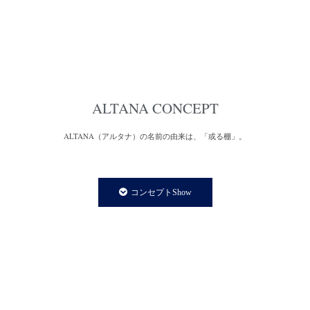
ALTANA CONCEPT
ALTANA（アルタナ）の名前の由来は、「或る棚」。
一日の、もっと言えば一生の大半を過ごす家の中。
家での時間は、より快適で満足度の高い暮らしであることが
コンセプトShow
私たちの永遠のテーマであり、願いです。
私たちの住まいや暮らしに欠かさず存在する「棚」は、家の
内装構成物であり、様々な生活用品を収納する機能を持ちます。
と同時に、住まう人の個性やアイデンティティーを
感じさせてくれる存在でもあります。
誰しも、人の家の本棚や飾り棚を見て、持ち主の趣味趣向の一端を