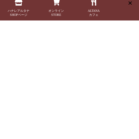
過ごすほど五感が磨かれていくことでしょう。
PRODUCE
ハナレアルタナ
オンライン
ALTANA
SHOPページ
STORE
カフェ
Produced
by
LivingD
https://livingd.jp
MENU
TOP