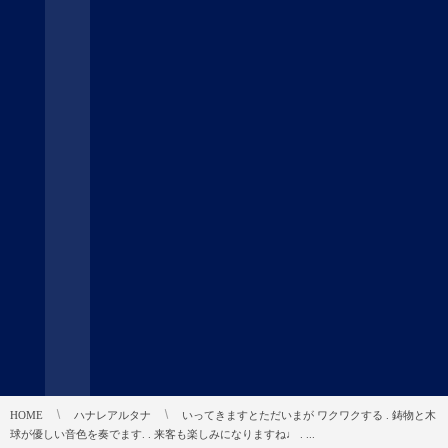
HOME
ハナレアルタナ
いってきますとただいまが ワクワクする . 鋳物と木
球が優しい音色を奏でます. . 来客も楽しみになりますね♩ . ...