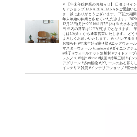
✴︎ 【年末年始休業のお知らせ】 日頃よりイ
リアショップHANARE ALTANAをご愛顧いた
き、誠にありがとうございます。 下記の期
年末年始の休業とさせていただきます。 202
12月28日(月)〜2021年1月7日(木) ※火水木は
日 年内の営業は12/27(日)までとなります。 
けは1/8(金）から通常営業いたします。 どうそ
よろしくお願いいたします。 #ハナレアルタナ
お知らせ #年末年始 #塗り壁 #エッグウォール 
マスターウォール #masterwal #ダイニングチ
#椅子 #ウォールナット無垢材 #サイドテーブル
レムノス #時計 #kinto #版画 #持塚三樹 #イ
アグリーン #多肉植物 #グリーンのある暮らし
インテリア雑貨 #インテリアショップ #富士