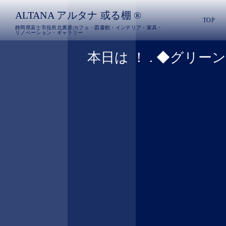
ALTANA アルタナ 或る棚 ®︎
TOP
静岡県富士市役所北裏通|カフェ・図書館・インテリア・家具・
リノベーション・ギャラリー
本日は ！ . ◆グリ