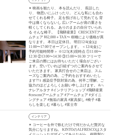
✴︎ 映画を観たり、 本を読んだり、 長話した
り、 物思いにふけったり。 どんな私にも合わ
せてくれる椅子。 足を投げ出して凭れても 背
中は痛くならないし 広いアームが肩の重さを
軽くしてくれる。 ありのままの自分でいられ
る そんな椅子。 【飛騨産業】 CRESCENTアー
ムチェア ¥62,000＋TAX〜 樹種により価格が異
なります。 本日は定休日。 明日12/4(金)は
11:00〜17:00でオープンします。 ＜12/4(金)ご
予約可能時間帯＞ ※12/3(木)現時点 ①11:00〜
12:30 ②13:00〜14:30 ③15:00〜16:30 フリーで
ご来店の際にはお待ちいただく場合がござい
ます。空いていれば1組ずつのご案内をさせて
いただきます。 家具打合せのご来店は、スム
ーズなご案内の為、ご予約をおすすめいたし
ます??‍♀️ 感染症予防対策の為、何卒ご理解、ご
協力のほどよろしくお願い申し上げます。 #ハ
ナレアルタナ #インテリアショップ #飛騨産業
#crescentアームチェア #アームチェア #ダイニ
ングチェア #無垢の家具 #家具探し #椅子 #暮
らしを楽しむ #暮らし #富士市
インテリア
✴︎ コーヒーを外で飲むだけで何だかんだ贅沢な
気分になりますね。 KINTOのALFRESCOはスタ
イリッシュなデザインでありながら、樹脂製な