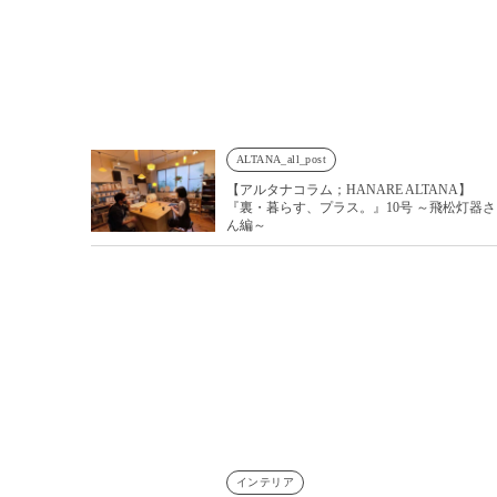
ALTANA_all_post
【アルタナコラム；HANARE ALTANA】
『裏・暮らす、プラス。』10号 ～飛松灯器さ
ん編～
インテリア