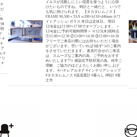
イルスが活動しにくい湿度を保つように心掛
ンテ
けたいものですね。 時計と一緒だと、 いつで
だ
も気に掛けられます。 【タカタレムノス 】
間、
FRAME ¥6,500＋TAX w200×h110×d46mm ホワ
0年
イトアッシュ/ ガラス 本日は定休日。 明日
定休
12/4(金)は11:00〜17:00でオープンします。 ＜
年明
12/4(金)ご予約可能時間帯＞ ※12/3(木)現時点
゙
①11:00〜12:30 ②13:00〜14:30 ③15:00〜16:30
 #
フリーでご来店の際にはお待ちいただく場合
#
がございます。空いていれば1組ずつのご案内
ェア
をさせていただきます。 家具打合せのご来店
 #
は、スムーズなご案内の為、ご予約をおすす
ンテリ
めいたします??‍♀️ 感染症予防対策の為、何卒ご
 #
理解、ご協力のほどよろしくお願い申し上げ
市
ます。 #ハナレアルタナ #インテリアショップ
#タカタレムノス #温湿度計 #暮らし #時計 #富
士市