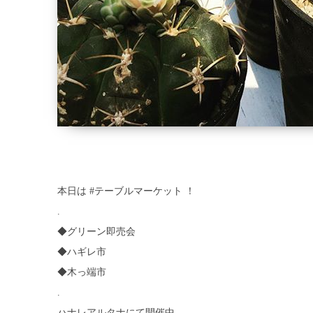
本日は #テーブルマーケット ！
.
◆グリーン即売会
◆ハギレ市
◆木っ端市
.
ハナレアルタナにて開催中