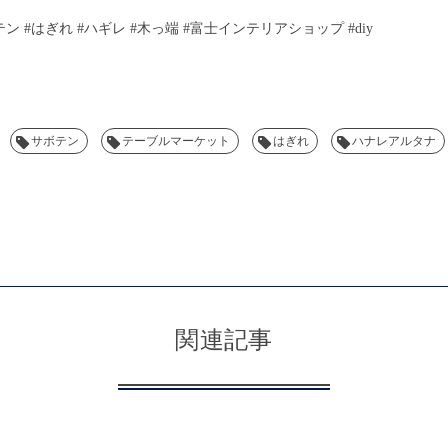
ボテン #はぎれ #ハギレ #木っ端 #富士インテリアショップ #diy
サボテン
テーブルマーケット
はぎれ
ハナレアルタナ
関連記事