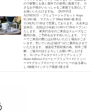
ので衝撃にも強く屋外での使用に最適です。 小
さなお子様がいらっしゃるご家庭でも安心して
お使いいただけますね。 【KINTO】
ALFRESCO ・ブリュワージャグセット 4cups
¥2,500+税 ・マグカップ 300ml ¥600+税 本日
11/30(月) 17:00まで営業しております。 火水木は
定休日。 次回は12/4(金) 11:00〜17:00オープンい
たします。 家具打合せのご来店はスムーズなご
案内の為、ご予約をおすすめいたします。 フリ
ーでご来店の際にはお待ちいただく場合がござ
います。空いていれば1組ずつのご案内をさせて
いただきます。 感染症予防対策の為、何卒ご理
解、ご協力のほどよろしくお願い申し上げま
す。 #ハナレアルタナ #インテリアショップ
#kinto #alfresco #コーヒーブリュワー #ドリッパ
ー #マグカップ #コーヒー #コーヒーのある暮ら
し #雑貨 #インテリア雑貨 #富士市