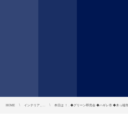
HOME
インテリア , …
本日は ！ . ◆グリーン即売会 ◆ハギレ市 ◆木っ端