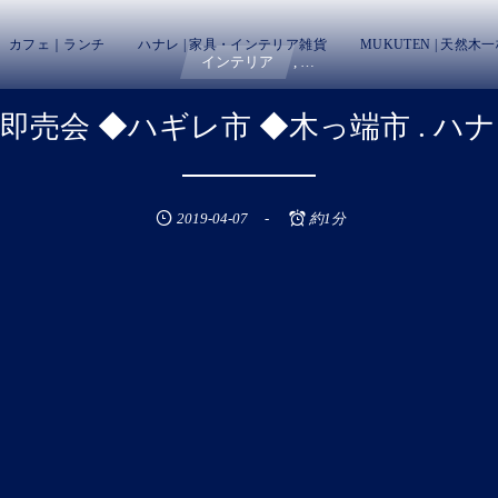
カフェ｜ランチ
ハナレ | 家具・インテリア雑貨
MUKUTEN | 天然木
インテリア
, …
ーン即売会 ◆ハギレ市 ◆木っ端市 . 
2019-04-07
約1分