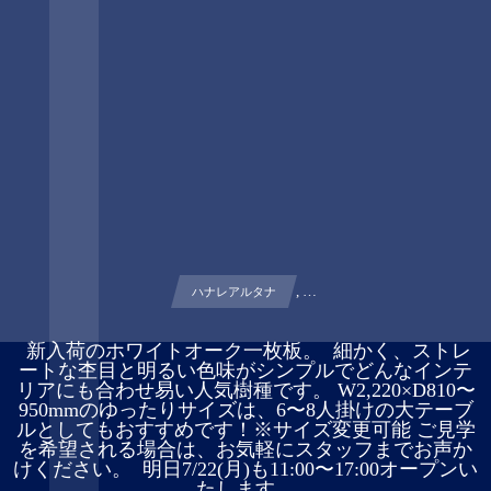
, …
ハナレアルタナ
︎ 新入荷のホワイトオーク一枚板。 ︎ 細かく、ストレ
ートな杢目と明るい色味がシンプルでどんなインテ
リアにも合わせ易い人気樹種です。 W2,220×D810〜
950mmのゆったりサイズは、6〜8人掛けの大テーブ
ルとしてもおすすめです！※サイズ変更可能 ご見学
を希望される場合は、お気軽にスタッフまでお声か
けください。 ︎ 明日7/22(月)も11:00〜17:00オープンい
たします。