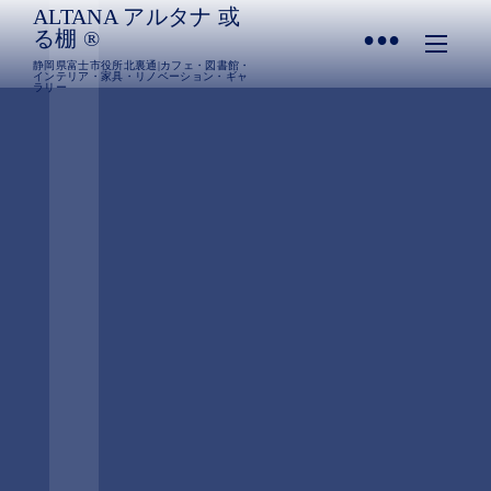
ALTANA アルタナ 或
•
る棚 ®︎
静岡県富士市役所北裏通|カフェ・図書館・
インテリア・家具・リノベーション・ギャ
ラリー