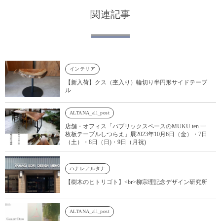
関連記事
インテリア
【新入荷】クス（杢入り）輪切り半円形サイドテーブ
ル
ALTANA_all_post
店舗・オフィス「パブリックスペースのMUKU ten.一
枚板テーブルしつらえ」展2023年10月6日（金）・7日
（土）・8日（日)・9日（月祝)
ハナレアルタナ
【樹木のヒトリゴト】<br>柳宗理記念デザイン研究所
ALTANA_all_post