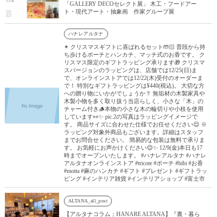
「GALLERY DECOセレクト展」 木工・フードアー
ト・現代アート・抽象画 作家グループ展
ハナレアルタナ
✴︎ クリスマスギフトに喜ばれるセット🤲🏻 普段から持
ち歩けるポーチとハンカチ、マッチ式のお香です。 ク
リスマス限定のギフトラッピング承ります🎁 クリスマ
スバージョンのラッピングは、店舗では12/25(日)ま
で、オンラインストアでは12/22(木)受付のオーダーま
で！ 特別なギフトラッピングは¥440(税込)。 大切な方
への贈り物にいかがでしょうか？ 無垢材の木製家具や
木製小物を多く取り扱う当店らしく、小さな「木」の
チャーム付き🪵本物の小さな木の輪切りや小枝を使用
しています👀✨ pic.2の写真はラッピングイメージで
す。 商品サイズに合わせた仕様でお任せください😌 ※
ラッピング対象外商品もございます。詳細はスタッフ
までお問合せください。 簡易的な包装は無料で承りま
す。 お気軽にお声かけください😌✨ 12/9(金)本日も17
時までオープンいたします。 #ハナレアルタナ #ハナレ
アルタナオンラインストア #tricote #ポーチ #hibi #お香
#motta #麻のハンカチ #ギフト #プレゼント #ギフトラッ
ピング #インテリア雑貨 #インテリアショップ #富士市
ALTANA_all_post
【アルタナコラム；HANARE ALTANA】『裏・暮ら