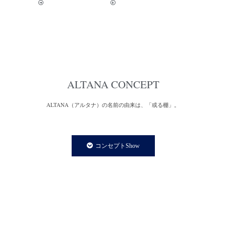
ALTANA CONCEPT
ALTANA（アルタナ）の名前の由来は、「或る棚」。
一日の、もっと言えば一生の大半を過ごす家の中。
家での時間は、より快適で満足度の高い暮らしであることが
コンセプトShow
私たちの永遠のテーマであり、願いです。
私たちの住まいや暮らしに欠かさず存在する「棚」は、家の
内装構成物であり、様々な生活用品を収納する機能を持ちます。
と同時に、住まう人の個性やアイデンティティーを
感じさせてくれる存在でもあります。