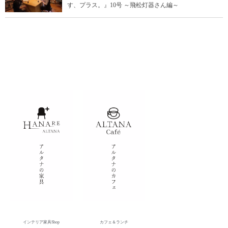
す、プラス。』10号 ～飛松灯器さん編～
インテリア家具Shop
カフェ＆ランチ