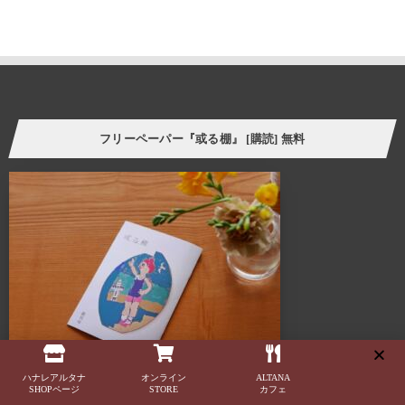
誰しも、人の家の本棚や飾り棚を見て、持ち主の趣味趣向の一端を
垣間見る体験をしたことがあるのではないでしょうか。
そういった意味で、「棚」はごく身近な自己表現の場と言えます。
今の自分の価値観にプラスして、より豊かな暮らし方の
ヒントをつかむことができたら。
フリーペーパー『或る棚』 [購読] 無料
様々なケーススタディーを自分に置き換えてリアルに感じさせてくれる
スペース、ALTANA（アルタナ）が誕生しました。
ALTANA（アルタナ）の名前の由来は、「或る棚」。
杓子定規の特定の棚ではなく、家の中に誰しもが持つ
「或るひとつの棚」を指し、同時に様々な可能性を
持つオルタナティブな空間であることも意味します。
このスペースに無数に存在する「棚」を活用し、カタチを変えながら様々な
ケーススタディーでライフスタイルの提案を展開していきます。
カフェ・ランチ・本・音楽・ギャラリー・ワークショップ・家具・インテリア・建
ハナレアルタナ
オンライン
ALTANA
築・
SHOPページ
STORE
カフェ