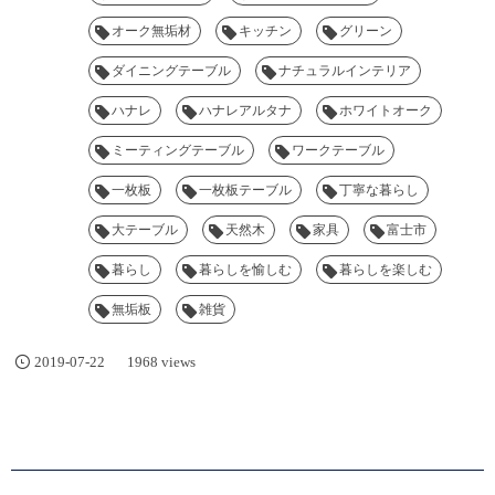
オーク無垢材
キッチン
グリーン
ダイニングテーブル
ナチュラルインテリア
ハナレ
ハナレアルタナ
ホワイトオーク
ミーティングテーブル
ワークテーブル
一枚板
一枚板テーブル
丁寧な暮らし
大テーブル
天然木
家具
富士市
暮らし
暮らしを愉しむ
暮らしを楽しむ
無垢板
雑貨
2019-07-22
1968 views